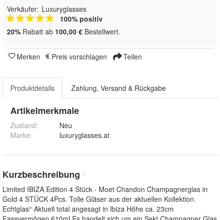
Verkäufer:
Luxuryglasses
100% positiv
20%
Rabatt ab
100,00 €
Bestellwert.
Merken
Preis vorschlagen
Teilen
Produktdetails
Zahlung, Versand & Rückgabe
Artikelmerkmale
Zustand:
Neu
Marke:
luxuryglasses.at
Kurzbeschreibung
*
Limited IBIZA Edition 4 Stück - Moet Chandon Champagnerglas in
Gold 4 STÜCK 4Pcs. Tolle Gläser aus der aktuellen Kollektion.
Echtglas° Aktuell total angesagt in Ibiza Höhe ca. 23cm
Fassvermögen 610ml Es handelt sich um ein Sekt Champagner Glas