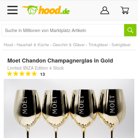
Hood
›
Haushalt & Küche
›
Geschirr & Gläser
›
Trinkgläser
›
Sektgläser
Moet Chandon Champagnerglas in Gold
Limited IBIZA Edition 4 Stück
13