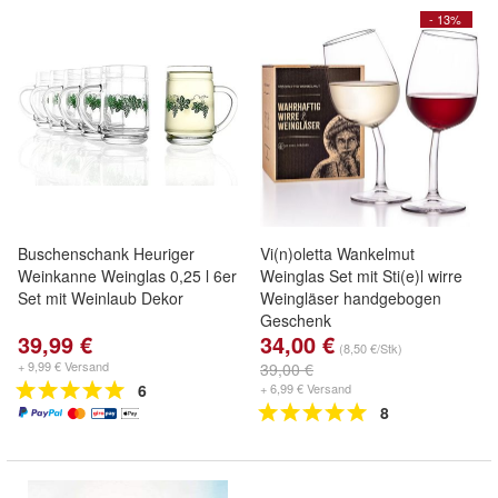
- 13%
Buschenschank Heuriger
Vi(n)oletta Wankelmut
Weinkanne Weinglas 0,25 l 6er
Weinglas Set mit Sti(e)l wirre
Set mit Weinlaub Dekor
Weingläser handgebogen
Geschenk
39,99 €
34,00 €
(8,50 €/Stk)
+ 9,99 € Versand
39,00 €
6
+ 6,99 € Versand
8