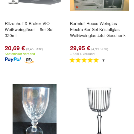
Ritzenhoff & Breker VIO
Bormioli Rocco Weinglas
Weißweingläser – 6er Set
Electra 6er Set Kristallglas
320ml
Weißweinglas 44cl Geschenk
20,69 €
29,95 €
(3,45 €/Stk)
(4,99 €/Stk)
Kostenloser Versand
+ 6,95 € Versand
7