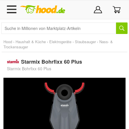
Hood
›
Haushalt & Küche
›
Elektrogeräte
›
Staubsauger
›
Nass- &
Trockensauger
Starmix Bohrfixx 60 Plus
Starmix Bohrfixx 60 Plus