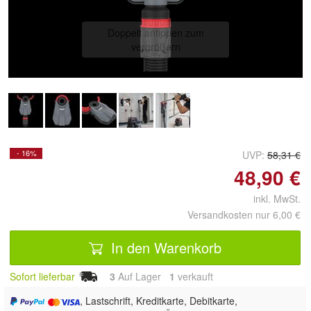
Doppelt antippen zum
vergrößern
- 16%
UVP:
58,31 €
48,90 €
inkl. MwSt.
Versandkosten nur 6,00 €
In den Warenkorb
Sofort lieferbar
3
Auf Lager
1
 verkauft
, Lastschrift, Kreditkarte, Debitkarte,