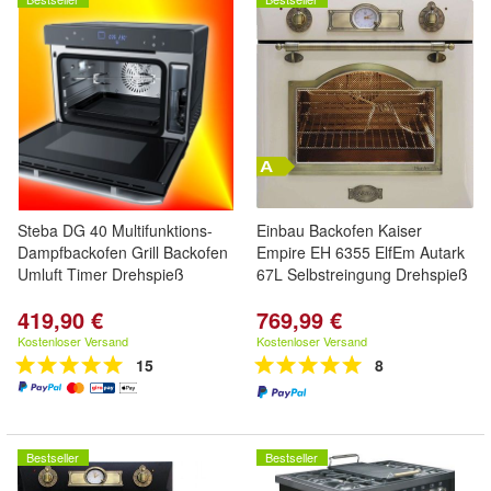
Steba DG 40 Multifunktions-
Einbau Backofen Kaiser
Dampfbackofen Grill Backofen
Empire EH 6355 ElfEm Autark
Umluft Timer Drehspieß
67L Selbstreingung Drehspieß
419,90 €
769,99 €
Kostenloser Versand
Kostenloser Versand
15
8
Bestseller
Bestseller