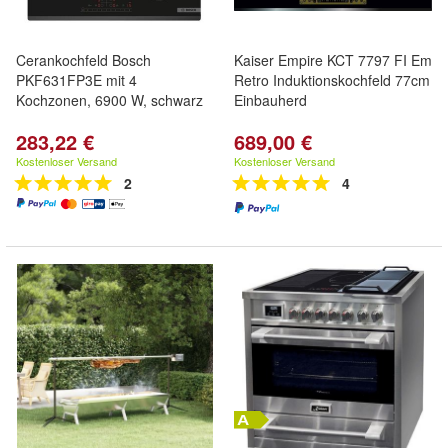
Cerankochfeld Bosch
Kaiser Empire KCT 7797 FI Em
PKF631FP3E mit 4
Retro Induktionskochfeld 77cm
Kochzonen, 6900 W, schwarz
Einbauherd
283,22 €
689,00 €
Kostenloser Versand
Kostenloser Versand
2
4