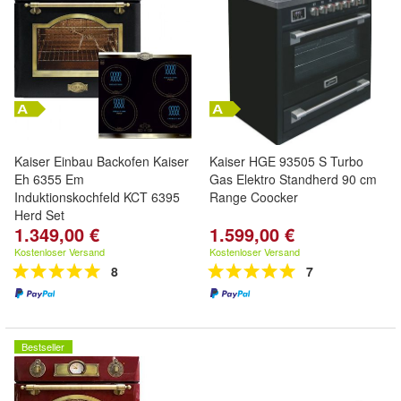
Kaiser Einbau Backofen Kaiser
Kaiser HGE 93505 S Turbo
Eh 6355 Em
Gas Elektro Standherd 90 cm
Induktionskochfeld KCT 6395
Range Coocker
Herd Set
1.349,00 €
1.599,00 €
Kostenloser Versand
Kostenloser Versand
8
7
Bestseller