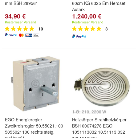
mm BSH 289561
60cm KG 6325 Em Herdset
Autark
34,90 €
1.240,00 €
Kostenloser Versand
Kostenloser Versand
10
3
EGO Energieregler
Heizkörper Strahlheizkörper
Zweikreisregler 50.55021.100
BSH 00674278 EGO
5055021100 rechts steig.
1051113032 10.51113.032