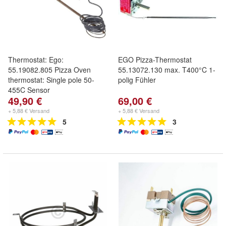
Thermostat: Ego:
EGO Pizza-Thermostat
55.19082.805 Pizza Oven
55.13072.130 max. T400°C 1-
thermostat: Single pole 50-
polig Fühler
455C Sensor
49,90 €
69,00 €
+ 5,88 € Versand
+ 5,88 € Versand
5
3