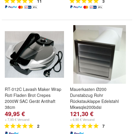
11
3
RT-012C Lavash Maker Wrap
Mauerkasten Ø200
Roti Fladen Brot Crepes
Dunstabzug Rohr
2000W SAC Gerät Antihaft
Rückstauklappe Edelstahl
38cm
Mkwsqle200bdsi
49,95 €
121,30 €
+ 7,95 € Versand
+ 6,90 € Versand
2
7