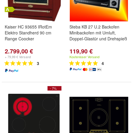
Kaiser HC 93655 IRotEm
Steba KB 27 U.2 Backofen
Elektro Standherd 90 cm
Minibackofen mit Umluft,
Range Coocker
Doppel-Glastür und Drehspieß
2.799,00 €
119,90 €
+ 79,99 € Versand
Kostenloser Versand
3
4
- 7%