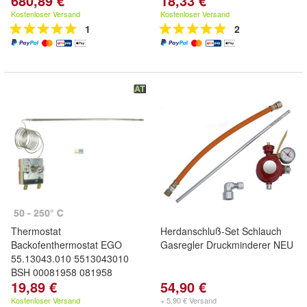
680,89 €
18,33 €
Kostenloser Versand
Kostenloser Versand
1
2
Thermostat
Herdanschluß-Set Schlauch
Backofenthermostat EGO
Gasregler Druckminderer NEU
55.13043.010 5513043010
BSH 00081958 081958
19,89 €
54,90 €
Kostenloser Versand
+ 5,90 € Versand