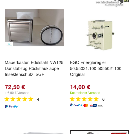
Mauerkasten Edelstahl NW125
EGO Energieregler
Dunstabzug Rückstauklappe
50.55021.100 5055021100
Insektenschutz ISGR
Original
72,50 €
14,00 €
+ 6,90 € Versand
Kostenloser Versand
4
6