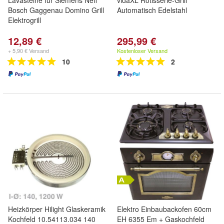
Lavasteine für Siemens Neff
vidaXL Rotisserie-Grill
Bosch Gaggenau Domino Grill
Automatisch Edelstahl
Elektrogrill
12,89 €
295,99 €
+ 5,90 € Versand
Kostenloser Versand
10
2
Heizkörper Hilight Glaskeramik
Elektro Einbaubackofen 60cm
Kochfeld 10.54113.034 140
EH 6355 Em + Gaskochfeld