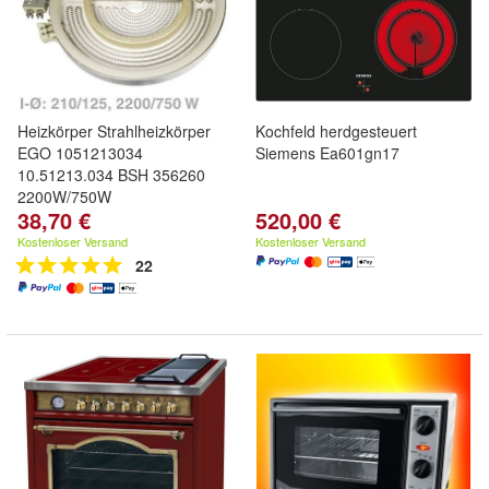
Heizkörper Strahlheizkörper
Kochfeld herdgesteuert
EGO 1051213034
Siemens Ea601gn17
10.51213.034 BSH 356260
2200W/750W
38,70 €
520,00 €
Kostenloser Versand
Kostenloser Versand
22