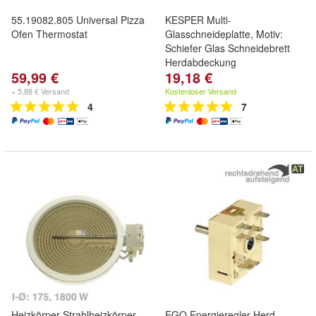
55.19082.805 Universal Pizza
KESPER Multi-
Ofen Thermostat
Glasschneideplatte, Motiv:
Schiefer Glas Schneidebrett
Herdabdeckung
59,99 €
19,18 €
+ 5,88 € Versand
Kostenloser Versand
4
7
Heizkörper Strahlheizkörper
EGO Energieregler Herd