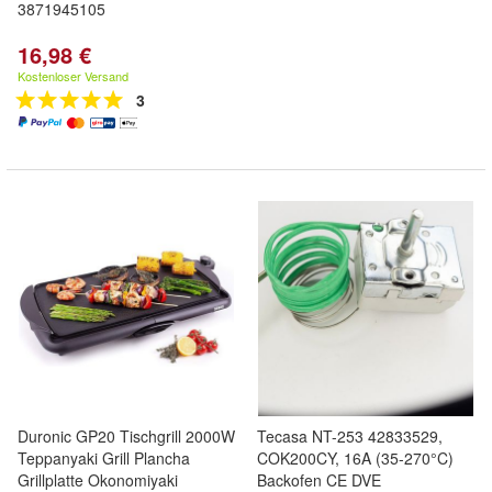
3871945105
16,98 €
Kostenloser Versand
3
Duronic GP20 Tischgrill 2000W
Tecasa NT-253 42833529,
Teppanyaki Grill Plancha
COK200CY, 16A (35-270°C)
Grillplatte Okonomiyaki
Backofen CE DVE