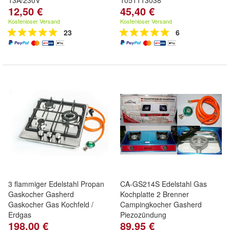
13A/230V
1051113038
12,50 €
45,40 €
Kostenloser Versand
Kostenloser Versand
23
6
3 flammiger Edelstahl Propan
CA-GS214S Edelstahl Gas
Gaskocher Gasherd
Kochplatte 2 Brenner
Gaskocher Gas Kochfeld /
Campingkocher Gasherd
Erdgas
Piezozündung
198,00 €
89,95 €