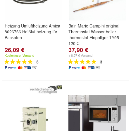
Heizung Umluftheizung Amica
Bain Marie Campini original
8026766 Heißluftheizung für
Thermostat Wasser boiler
Backofen
thermostat Einpoliger TY95
120 C
26,09 €
37,90 €
Kostenloser Versand
+ 8,57 € Versand
3
3