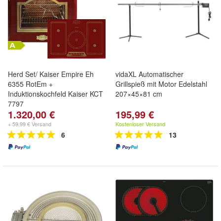
Herd Set/ Kaiser Empire Eh
vidaXL Automatischer
6355 RotEm +
Grillspieß mit Motor Edelstahl
Induktionskochfeld Kaiser KCT
207×45×81 cm
7797
1.320,00 €
195,99 €
+ 59,99 € Versand
Kostenloser Versand
6
13