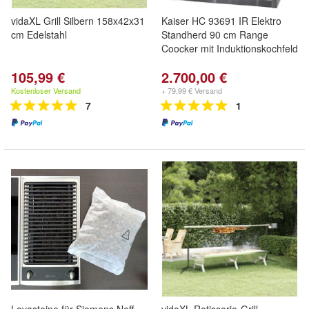
vidaXL Grill Silbern 158x42x31
Kaiser HC 93691 IR Elektro
cm Edelstahl
Standherd 90 cm Range
Coocker mit Induktionskochfeld
105,99 €
2.700,00 €
Kostenloser Versand
+ 79,99 € Versand
7
1