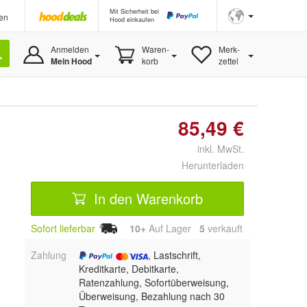
Mit Sicherheit bei
en
Hood einkaufen
Anmelden
Waren-
Merk-
Mein Hood
korb
zettel
85,49 €
inkl. MwSt.
Herunterladen
In den Warenkorb
Sofort lieferbar
10+
Auf Lager
5
 verkauft
Zahlung
, Lastschrift,
Kreditkarte, Debitkarte,
Ratenzahlung, Sofortüberweisung,
Überweisung, Bezahlung nach 30