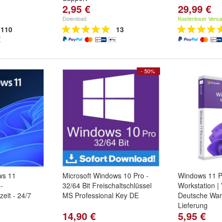
2,95 €
29,99 €
Download
Kostenloser Vers
110
13
- 50%
ws 11
Microsoft Windows 10 Pro -
Windows 11 P
-
32/64 Bit Freischaltschlüssel
Workstation | 
zeit - 24/7
MS Professional Key DE
Deutsche War
Lieferung
14,90 €
5,95 €