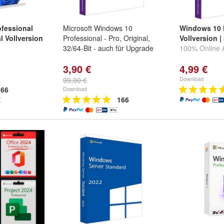
fessional
Microsoft Windows 10
Windows 10 P
l Vollversion
Professional - Pro, Original,
Vollversion |
32/64-Bit - auch für Upgrade
100% Online A
3,90 €
4,99 €
Download
99,00 €
66
Download
166