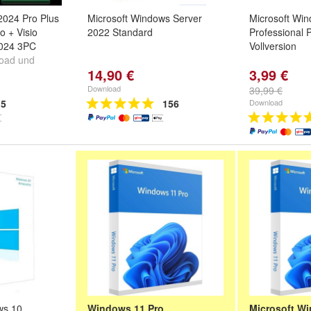
 2024 Pro Plus
Microsoft Windows Server
Microsoft Wi
o + Visio
2022 Standard
Professional 
2024 3PC
Vollversion
load und
14,90 €
3,99 €
 per E-Mail
Download
39,99 €
5
156
Download
ws 10
Windows 11 Pro
Microsoft W