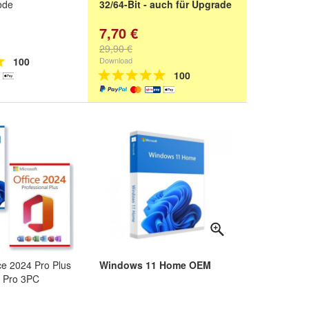
ode
32/64-Bit - auch für Upgrade
7,70 €
29,90 €
100
Download
100
ice 2024 Pro Plus
Windows 11 Home OEM
 Pro 3PC