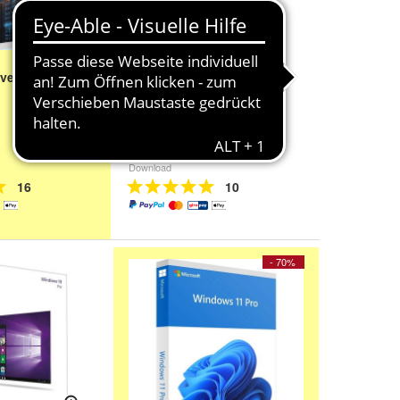
ver 2025
Microsoft SQL Server 2022
Standard
89,00 €
Download
16
10
- 70%