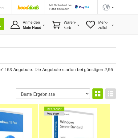
Mit Sicherheit bei
en
Hood einkaufen
Anmelden
Waren-
Merk-
Mein Hood
korb
zettel
e" 153 Angebote. Die Angebote starten bei günstigen 2,95
.
Bestseller
Anzeige