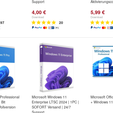
Support
Aktivierungsc
4,00 €
5,99 €
Download
Download
97
20
rofessional
Microsoft Windows 11
Microsoft Off
 Bit
Enterprise LTSC 2024 | 1PC |
+ Windows 11
ollversion
SOFORT Versand | 24/7
Support