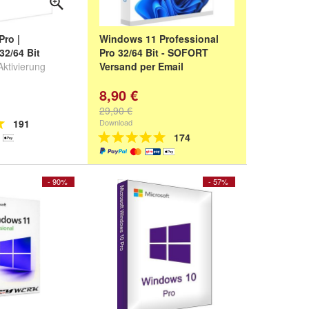
ro |
Windows 11 Professional
 32/64 Bit
Pro 32/64 Bit - SOFORT
ktivierung
Versand per Email
8,90 €
29,90 €
191
Download
174
- 90%
- 57%