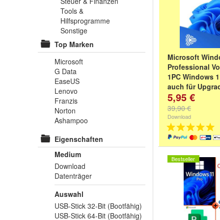
Steuer & Finanzen
Tools &
Hilfsprogramme
Sonstige
Top Marken
Microsoft Wind
Microsoft
Professional Vo
G Data
1PC Windows 1
EaseUS
auch für Upgra
Lenovo
5,95 €
Deutscher Händl
Franzis
Schnellversand 
39,90 €
Norton
mit MwSt
Download
Ashampoo
Eigenschaften
Medium
Bestseller
Download
Datenträger
Auswahl
USB-Stick 32-Bit (Bootfähig)
USB-Stick 64-Bit (Bootfähig)