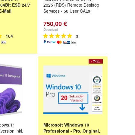
 64Bit ESD 24/7
2025 (RDS) Remote Desktop
E-Mail
Services - 50 User CALs
750,00 €
Download
104
3
- 74%
ndows 11
Microsoft Windows 10
version inkl.
Professional - Pro, Original,