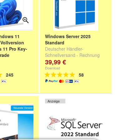
indows 11
Windows Server 2025
 Vollversion
Standard
 11 Pro Key-
Deutscher Händler-
grade
Schnellversand - Rechnung
39,99 €
ndler - 100%
mit MwSt
echnung mit 19%
Download
245
58
Anzeige