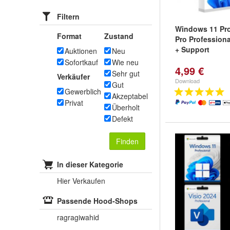
Filtern
Windows 11 Pro
Format
Zustand
Pro Professiona
+ Support
Auktionen
Neu
Sofortkauf
Wie neu
4,99 €
Sehr gut
Verkäufer
Download
Gut
Gewerblich
Akzeptabel
Privat
Überholt
Defekt
Finden
In dieser Kategorie
Hier Verkaufen
Passende Hood-Shops
ragragiwahid