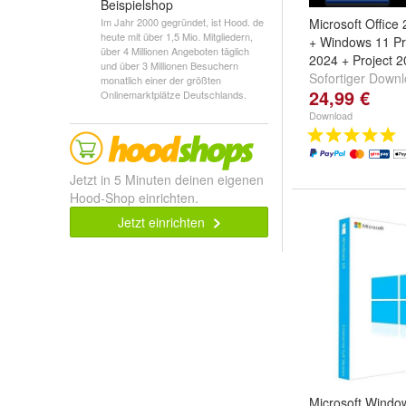
Beispielshop
Im Jahr 2000 gegründet, ist Hood. de
Microsoft Office
heute mit über 1,5 Mio. Mitgliedern,
+ Windows 11 Pr
über 4 Millionen Angeboten täglich
2024 + Project 
und über 3 Millionen Besuchern
Sofortiger Down
monatlich einer der größten
24,99 €
Onlinemarktplätze Deutschlands.
Productschlüssel
Download
Jetzt in 5 Minuten deinen eigenen
Hood-Shop einrichten.
Jetzt einrichten
Microsoft Windo