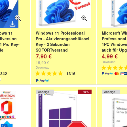
ows 11
Windows 11 Professional
Microsoft W
llversion
Pro - Aktivierungsschlüssel
Professional
1 Pro Key-
Key - 3 Sekunden
1PC Windows
de
SOFORTversand
auch für Up
7,90 €
4,99 €
er-
Deutscher Hä
- Rechnung
Garantie - R
Download
19,90 €
MwSt
Download
342
1316
Anzeige
- 70%
Anzeige