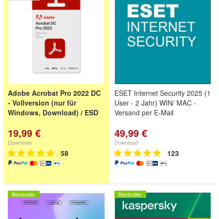
Adobe Acrobat Pro 2022 DC
ESET Internet Security 2025 (1
- Vollversion (nur für
User - 2 Jahr) WIN/ MAC -
Windows, Download) / ESD
Versand per E-Mail
19,99 €
49,99 €
Download
Download
58
123
Bestseller
Bestseller