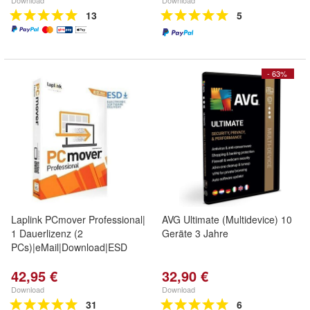
Download
Download
13
5
- 63%
Laplink PCmover Professional|
AVG Ultimate (Multidevice) 10
1 Dauerlizenz (2
Geräte 3 Jahre
PCs)|eMail|Download|ESD
42,95 €
32,90 €
Download
Download
31
6