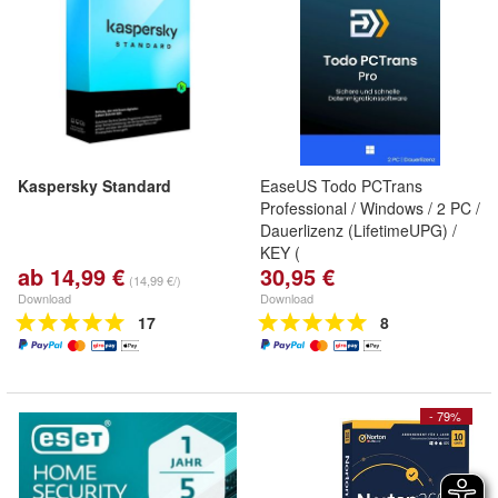
Kaspersky Standard
EaseUS Todo PCTrans
Professional / Windows / 2 PC /
Dauerlizenz (LifetimeUPG) /
KEY (
ab 14,99 €
30,95 €
(14,99 €/)
Download
Download
17
8
- 79%