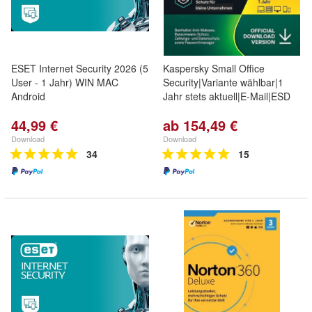
ESET Internet Security 2026 (5
Kaspersky Small Office
User - 1 Jahr) WIN MAC
Security|Variante wählbar|1
Android
Jahr stets aktuell|E-Mail|ESD
44,99 €
ab 154,49 €
Download
Download
34
15