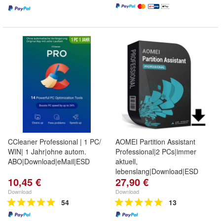
CCleaner Professional | 1 PC/
AOMEI Partition Assistant
WIN| 1 Jahr|ohne autom.
Professional|2 PCs|immer
ABO|Download|eMail|ESD
aktuell,
lebenslang|Download|ESD
10,45 €
27,90 €
Download
Download
54
13