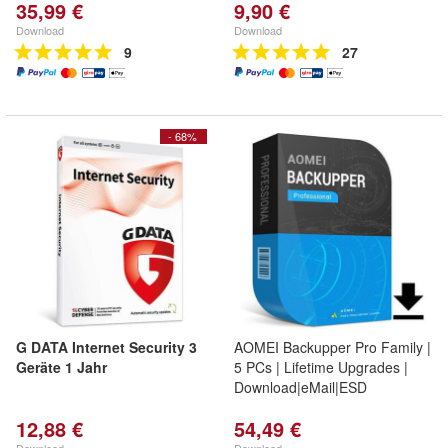
35,99 €
9,90 €
Download
Download
9
27
- 68%
G DATA Internet Security 3
AOMEI Backupper Pro Family |
Geräte 1 Jahr
5 PCs | Lifetime Upgrades |
Download|eMail|ESD
12,88 €
54,49 €