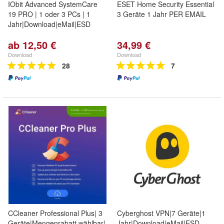
IObit Advanced SystemCare
ESET Home Security Essential
19 PRO | 1 oder 3 PCs | 1
3 Geräte 1 Jahr PER EMAIL
Jahr|Download|eMail|ESD
ab 12,50 €
34,99 €
Download
Download
28
7
CCleaner Professional Plus| 3
Cyberghost VPN|7 Geräte|1
Geräte|Mengenrabatt wählbar|
Jahr|Download|eMail|ESD