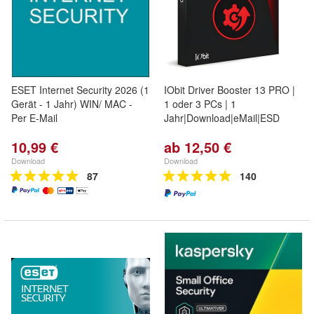
ESET Internet Security 2026 (1
IObit Driver Booster 13 PRO |
Gerät - 1 Jahr) WIN/ MAC -
1 oder 3 PCs | 1
Per E-Mail
Jahr|Download|eMail|ESD
10,99 €
ab 12,50 €
Download
Download
87
140