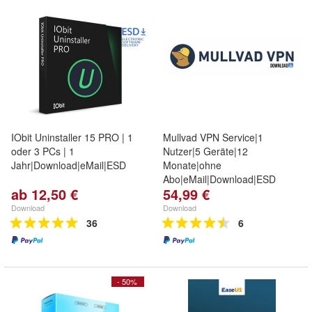
IObit Uninstaller 15 PRO | 1
Mullvad VPN Service|1
oder 3 PCs | 1
Nutzer|5 Geräte|12
Jahr|Download|eMail|ESD
Monate|ohne
Abo|eMail|Download|ESD
ab 12,50 €
54,99 €
Download
Download
36
6
- 50%