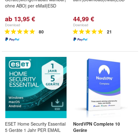
ohne ABO| per eMail|ESD
ab 13,95 €
44,99 €
Download
Download
80
21
ESET Home Security Essential
NordVPN Complete 10
5 Geräte 1 Jahr PER EMAIL
Geräte