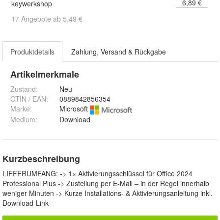
6,89 €
keywerkshop
17 Angebote ab 5,49 €
Produktdetails
Zahlung, Versand & Rückgabe
Artikelmerkmale
Zustand:
Neu
GTIN / EAN:
0889842856354
Marke:
Microsoft
Medium
:
Download
Kurzbeschreibung
LIEFERUMFANG: -> 1× Aktivierungsschlüssel für Of­fice 2024
Professional Plus -> Zu­stel­lung per E-Mail – in der Re­gel in­ner­halb
we­ni­ger Mi­nu­ten -> Kurze In­stal­la­tions- & Aktivierungsanleitung inkl.
Down­load-Link