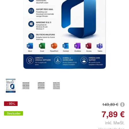
Doppelt antippen zum
vergrößern
- 95%
149,89 €
7,89 €
Bestseller
inkl. MwSt.