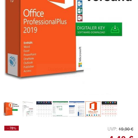
Doppelt antippen zum
vergrößern
- 78%
UVP:
19,90 €