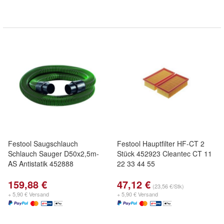
Festool Saugschlauch
Festool Hauptfilter HF-CT 2
Schlauch Sauger D50x2,5m-
Stück 452923 Cleantec CT 11
AS Antistatik 452888
22 33 44 55
159,88 €
47,12 €
(23,56 €/Stk)
+ 5,90 € Versand
+ 5,90 € Versand