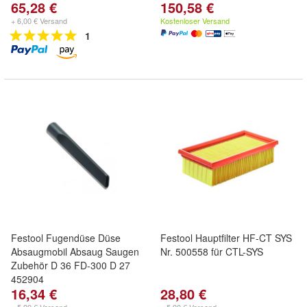
65,28 €
150,58 €
+ 6,00 € Versand
Kostenloser Versand
1
Festool Fugendüse Düse
Festool Hauptfilter HF-CT SYS
Absaugmobil Absaug Saugen
Nr. 500558 für CTL-SYS
Zubehör D 36 FD-300 D 27
452904
16,34 €
28,80 €