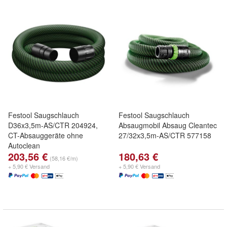
Festool Saugschlauch
Festool Saugschlauch
D36x3,5m-AS/CTR 204924,
Absaugmobil Absaug Cleantec
CT-Absauggeräte ohne
27/32x3,5m-AS/CTR 577158
Autoclean
203,56 €
180,63 €
(58,16 €/m)
+ 5,90 € Versand
+ 5,90 € Versand