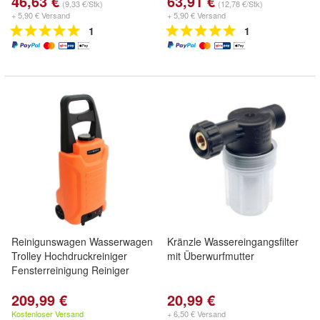
46,63 €
63,91 €
(9,33 €/Stk)
(12,78 €/Stk)
+ 5,90 € Versand
+ 5,90 € Versand
1
1
Reinigunswagen Wasserwagen
Kränzle Wassereingangsfilter
Trolley Hochdruckreiniger
mit Überwurfmutter
Fensterreinigung Reiniger
209,99 €
20,99 €
Kostenloser Versand
+ 6,50 € Versand