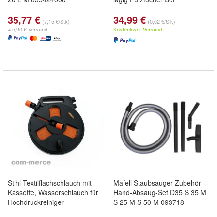
35,77 €
34,99 €
(7,15 €/Stk)
(0,02 €/Stk)
+ 5,90 € Versand
Kostenloser Versand
Stihl Textilflachschlauch mit
Mafell Staubsauger Zubehör
Kassette, Wasserschlauch für
Hand-Absaug-Set D35 S 35 M
Hochdruckreiniger
S 25 M S 50 M 093718