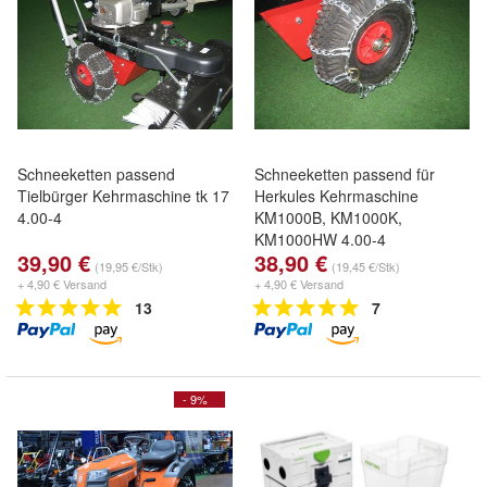
Schneeketten passend
Schneeketten passend für
Tielbürger Kehrmaschine tk 17
Herkules Kehrmaschine
4.00-4
KM1000B, KM1000K,
KM1000HW 4.00-4
39,90 €
38,90 €
(19,95 €/Stk)
(19,45 €/Stk)
+ 4,90 € Versand
+ 4,90 € Versand
13
7
- 9%