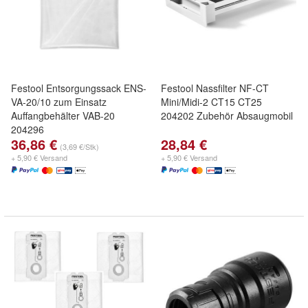
Festool Entsorgungssack ENS-
Festool Nassfilter NF-CT
VA-20/10 zum Einsatz
Mini/Midi-2 CT15 CT25
Auffangbehälter VAB-20
204202 Zubehör Absaugmobil
204296
36,86 €
28,84 €
(3,69 €/Stk)
+ 5,90 € Versand
+ 5,90 € Versand