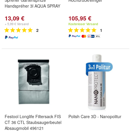
Spréher Gartenspritze
Hochdruckreiniger
Handspréher 3l AQUA SPRAY
13,09 €
105,95 €
+ 5,99 € Versand
Kostenloser Versand
2
1
Festool Longlife Filtersack FIS
Polish Care 3D - Nanopolitur
CT 36 CTL Staubsaugerbeutel
Absaugmobil 496121