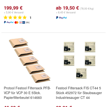
199,99 €
ab 19,50 €
(78,00 €/kg)
+ 5,90 € Versand
+ 8,45 € Versand
1
Protool Festool Filtersack PFB-
Festool Filtersack FIS CT44 5
VCP für VCP 30 E 5Stck.
Stück 452972 für Staubsauger
Papierfilterbeutel 614660
Industriesauger CT 44