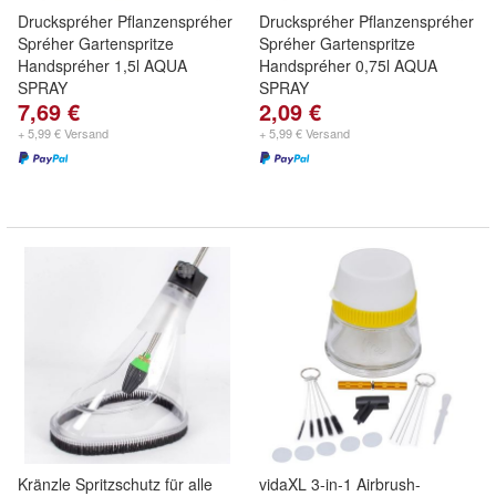
Druckspréher Pflanzenspréher
Druckspréher Pflanzenspréher
Spréher Gartenspritze
Spréher Gartenspritze
Handspréher 1,5l AQUA
Handspréher 0,75l AQUA
SPRAY
SPRAY
7,69 €
2,09 €
+ 5,99 € Versand
+ 5,99 € Versand
Kränzle Spritzschutz für alle
vidaXL 3-in-1 Airbrush-