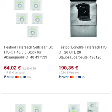
Festool Filtersack Selfclean SC
Festool Longlife Filtersack FIS
FIS-CT 48/5 5 Stück für
CT 26 CTL 26
Absaugmobil CT48 497539
Staubsaugerbeutel 496120
64,02 €
190,35 €
(12,80 €/Stk)
+ 5,90 € Versand
+ 5,90 € Versand