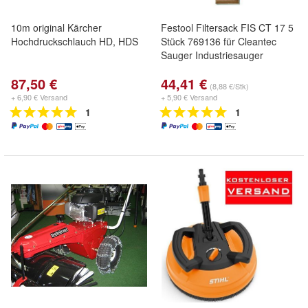
10m original Kärcher
Festool Filtersack FIS CT 17 5
Hochdruckschlauch HD, HDS
Stück 769136 für Cleantec
Sauger Industriesauger
87,50 €
44,41 €
(8,88 €/Stk)
+ 6,90 € Versand
+ 5,90 € Versand
1
1