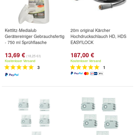
Kettlitz-Medialub
20m original Kärcher
Gerätereiniger Gebrauchsfertig
Hochdruckschlauch HD, HDS
- 750 ml Sprühflasche
EASY!LOCK
13,69 €
187,00 €
(18,25 €/l)
Kostenloser Versand
Kostenloser Versand
3
1