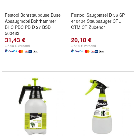
Festool Bohrstaubdüse Düse
Festool Saugpinsel D 36 SP
Absaugmobil Bohrhammer
440404 Staubsauger CTL
BHC PDC PD D 27 BSD
CTM CT Zubehör
500483
31,43 €
20,18 €
+ 5,90 € Versand
+ 5,90 € Versand