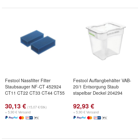
Festool Nassfilter Filter
Festool Auffangbehälter VAB-
Staubsauger NF-CT 452924
20/1 Entsorgung Staub
CT11 CT22 CT33 CT44 CT55
stapelbar Deckel 204294
30,13 €
92,93 €
(15,07 €/Stk)
+ 5,90 € Versand
+ 5,90 € Versand