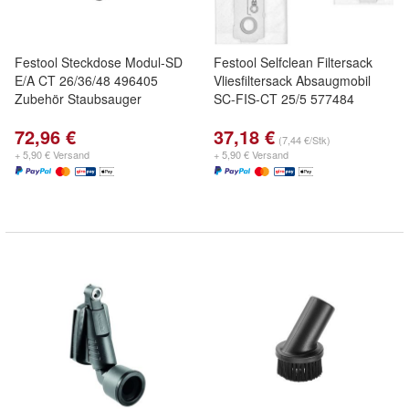
Festool Steckdose Modul-SD
Festool Selfclean Filtersack
E/A CT 26/36/48 496405
Vliesfiltersack Absaugmobil
Zubehör Staubsauger
SC-FIS-CT 25/5 577484
72,96 €
37,18 €
(7,44 €/Stk)
+ 5,90 € Versand
+ 5,90 € Versand