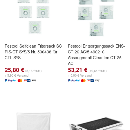
Festool Selfclean Filtersack SC
Festool Entsorgungssack ENS-
FIS-CT SYS/5 Nr. 500438 für
CT 26 AC/5 496216
CTL-SYS
Absaugmobil Cleantec CT 26
AC
25,80 €
53,21 €
(5,16 €/Stk)
(10,64 €/Stk)
+ 5,90 € Versand
+ 5,90 € Versand