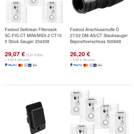
Festool Selfclean Filtersack
Festool Anschlussmuffe D
SC-FIS-CT MINI/MIDI-2 CT15
27/22 DM-AS/CT Staubsauger
5 Stück Sauger 204308
Bajonettverschluss 500668
29,07 €
26,20 €
(5,81 €/Stk)
+ 5,90 € Versand
+ 5,90 € Versand