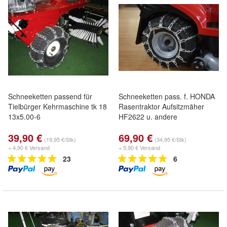
Schneeketten passend für
Schneeketten pass. f. HONDA
Tielbürger Kehrmaschine tk 18
Rasentraktor Aufsitzmäher
13x5.00-6
HF2622 u. andere
39,90 €
69,90 €
(19,95 €/Stk)
(34,95 €/Stk)
+ 4,90 € Versand
+ 5,90 € Versand
23
6