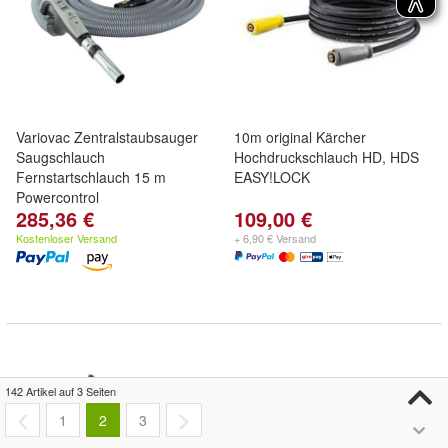
Variovac Zentralstaubsauger
10m original Kärcher
Saugschlauch
Hochdruckschlauch HD, HDS
Fernstartschlauch 15 m
EASY!LOCK
Powercontrol
285,36 €
109,00 €
Kostenloser Versand
+ 6,90 € Versand
142 Artikel auf 3 Seiten
1
2
3