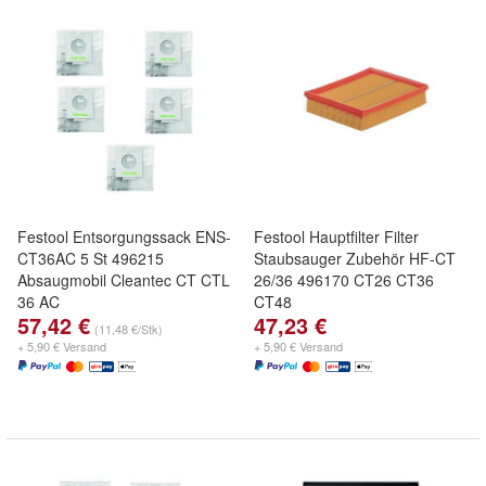
Festool Entsorgungssack ENS-
Festool Hauptfilter Filter
CT36AC 5 St 496215
Staubsauger Zubehör HF-CT
Absaugmobil Cleantec CT CTL
26/36 496170 CT26 CT36
36 AC
CT48
57,42 €
47,23 €
(11,48 €/Stk)
+ 5,90 € Versand
+ 5,90 € Versand