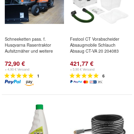
Schneeketten pass. f.
Festool CT Vorabscheider
Husqvarna Rasentraktor
Absaugmobile Schlauch
Aufsitzmäher und weitere
Absaug CT-VA 20 204083
72,90 €
421,77 €
+ 4,90 € Versand
+ 5,90 € Versand
1
6