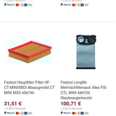
+ 5,90 € Versand
+ 5,90 € Versand
Festool Hauptfilter Filter HF-
Festool Longlife
CT-MINI/MIDI Absaugmobil CT
Mehrfachfiltersack Vlies FIS
MINI MIDI 456790
CTL MINI 499703
Staubsaugerbeutel
31,51 €
100,71 €
+ 5,90 € Versand
+ 5,90 € Versand