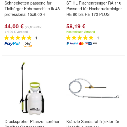
Schneeketten passend für
STIHL Flächenreiniger RA 110
Tielbürger Kehrmaschine tk 48
Passend für Hochdruckreiniger
professional 15x6.00-6
RE 90 bis RE 170 PLUS
44,00 €
58,19 €
(22,00 €/Stk)
+ 4,90 € Versand
Kostenloser Versand
1
1
Druckspréher Pflanzenspréher
Kränzle Sandstrahlinjektor für