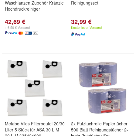
Waschlanzen Zubehör Kränzle
Reinigungsset
Hochdruckreiniger
42,69 €
32,99 €
+ 6,50 € Versand
Kostenloser Versand
Metabo Vlies Filterbeutel 20/30
2x Putztuchrolle Papiertücher
Liter 5 Stück für ASA 30 L M
500 Blatt Reinigungstücher 2-
20 L M 635424000
lagig Putztücher Set