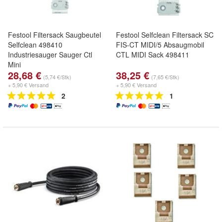
Festool Filtersack Saugbeutel
Festool Selfclean Filtersack SC
Selfclean 498410
FIS-CT MIDI/5 Absaugmobil
Industriesauger Sauger Ctl
CTL MIDI Sack 498411
Mini
28,68 €
38,25 €
(5,74 €/Stk)
(7,65 €/Stk)
+ 5,90 € Versand
+ 5,90 € Versand
2
1