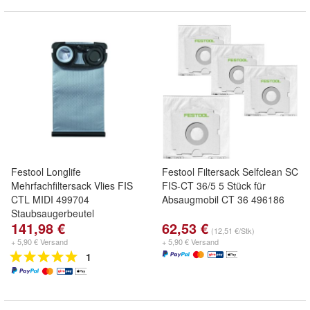
Festool Longlife
Festool Filtersack Selfclean SC
Mehrfachfiltersack Vlies FIS
FIS-CT 36/5 5 Stück für
CTL MIDI 499704
Absaugmobil CT 36 496186
Staubsaugerbeutel
141,98 €
62,53 €
(12,51 €/Stk)
+ 5,90 € Versand
+ 5,90 € Versand
1