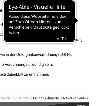
tikel Nr.:
0084875243
Melden
|
Ähnlichen
Artikel verkaufen
Platin