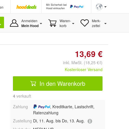
Mit Sicherheit bei
en
Hood einkaufen
Anmelden
Waren-
Merk-
Mein Hood
korb
zettel
13,69 €
inkl. MwSt. (18,25 €/l)
Kostenloser Versand
In den Warenkorb
4
 verkauft
Zahlung
, Kreditkarte, Lastschrift,
Ratenzahlung
Zustellung
Di, 11. Aug. bis Do, 13. Aug.