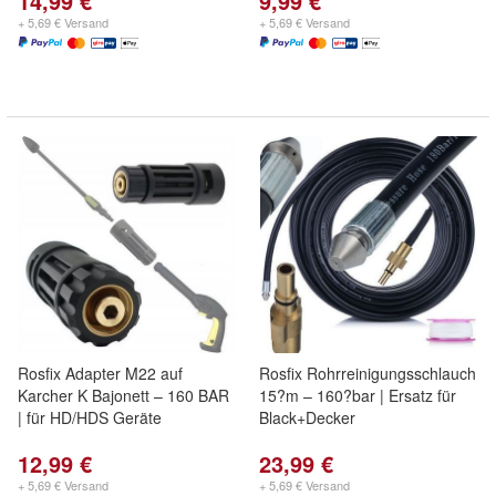
14,99 €
9,99 €
+ 5,69 € Versand
+ 5,69 € Versand
Rosfix Adapter M22 auf
Rosfix Rohrreinigungsschlauch
Karcher K Bajonett – 160 BAR
15?m – 160?bar | Ersatz für
| für HD/HDS Geräte
Black+Decker
12,99 €
23,99 €
+ 5,69 € Versand
+ 5,69 € Versand