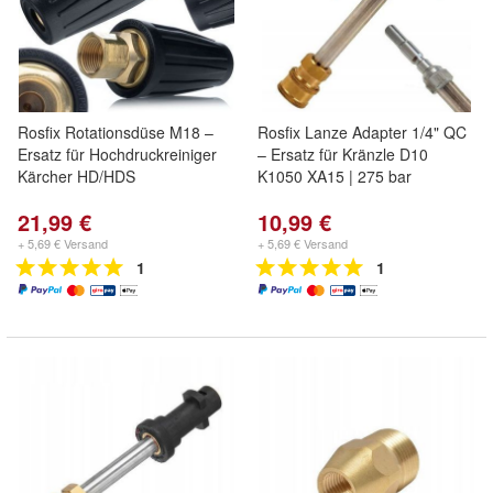
Rosfix Rotationsdüse M18 –
Rosfix Lanze Adapter 1/4" QC
Ersatz für Hochdruckreiniger
– Ersatz für Kränzle D10
Kärcher HD/HDS
K1050 XA15 | 275 bar
21,99 €
10,99 €
+ 5,69 € Versand
+ 5,69 € Versand
1
1