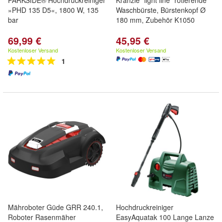
PARKSIDE® Hochdruckreiniger
Kränzle "light line" rotierende
»PHD 135 D5«, 1800 W, 135
Waschbürste, Bürstenkopf Ø
bar
180 mm, Zubehör K1050
69,99 €
45,95 €
Kostenloser Versand
Kostenloser Versand
1
Mähroboter Güde GRR 240.1,
Hochdruckreiniger
Roboter Rasenmäher
EasyAquatak 100 Lange Lanze