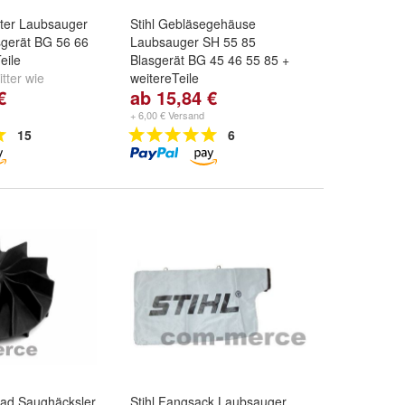
itter Laubsauger
Stihl Gebläsegehäuse
sgerät BG 56 66
Laubsauger SH 55 85
eile
Blasgerät BG 45 46 55 85 +
tter wie
weitereTeile
€
ab 15,84 €
tzgitter +
Sie wählen ::
Gebläsegehäuse
r
,
Häckselstern
aussen
,
Schutzgitter +
+ 6,00 € Versand
.
Schenkelfeder
,
Häckselstern
15
6
und
weitere ...
rad Saughäcksler
Stihl Fangsack Laubsauger