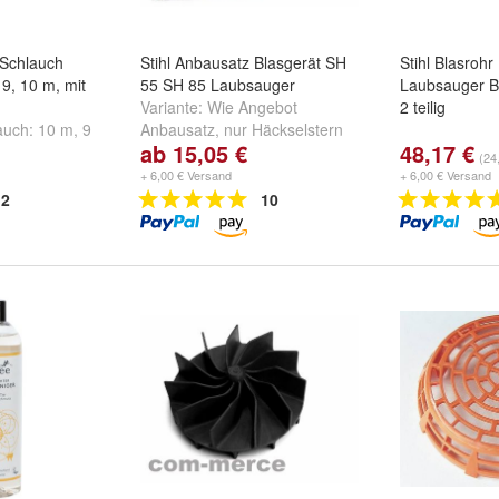
Schlauch
Stihl Anbausatz Blasgerät SH
Stihl Blasrohr
9, 10 m, mit
55 SH 85 Laubsauger
Laubsauger B
Variante:
Wie Angebot
2 teilig
auch:
10 m
,
9
Anbausatz
,
nur Häckselstern
ab 15,05 €
48,17 €
und
Anbausatz + Häckselstern
(24
+ 6,00 € Versand
+ 6,00 € Versand
2
10