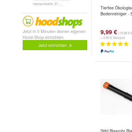
naturprodukte, 37, ...
Tierfee Ökologis
Bodenreiniger - 
9,99 €
Jetzt in 5 Minuten deinen eigenen
(19,98 €/l
Hood-Shop einrichten.
+ 4,90 € Versand
Jetzt einrichten
Stihl Blasrohr B