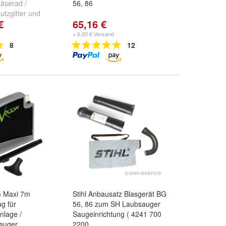
äserad /
56, 86
utzgitter
und
€
65,16 €
er
+ 6,00 € Versand
8
12
 Maxi 7m
Stihl Anbausatz Blasgerät BG
g für
56, 86 zum SH Laubsauger
nlage /
Saugeinrichtung ( 4241 700
sauger
2200