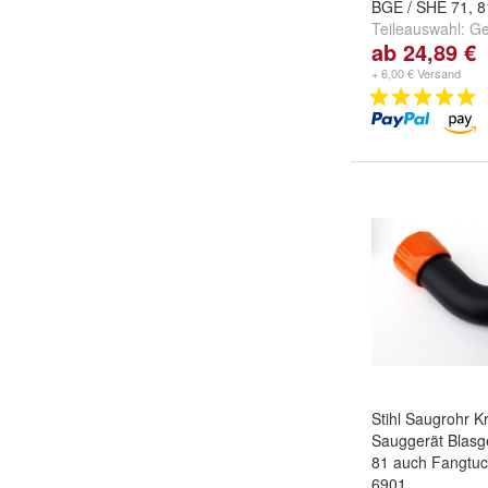
BGE / SHE 71, 
Teileauswahl:
Ge
ab 24,89 €
Schutzgitter BE 
Schutzgitter BG
+ 6,00 € Versand
Stihl Saugrohr 
Sauggerät Blasg
81 auch Fangtuc
6901