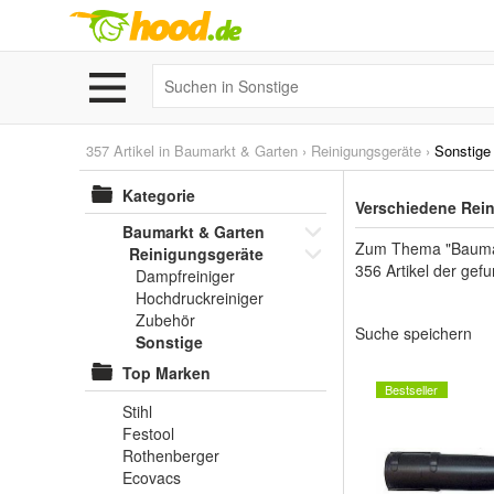
357 Artikel in
Baumarkt & Garten
›
Reinigungsgeräte
›
Sonstige
Kategorie
Verschiedene Rein
Baumarkt & Garten
Zum Thema "Baumarkt
Reinigungsgeräte
356 Artikel der gef
Dampfreiniger
Hochdruckreiniger
Zubehör
Suche speichern
Sonstige
Top Marken
Bestseller
Stihl
Festool
Rothenberger
Ecovacs