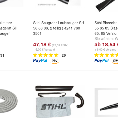
Krümmer
Stihl Saugrohr Laubsauger SH
Stihl Blasroh
asgerät SH
56 66 86, 2 teilig ( 4241 760
55 65 85 Bläs
sauger
3501
65, 85 Versio
Sie wählen:
W
47,18 €
ab 18,54 
Rohr
,
nur Fla
(23,59 €/Stk)
weitere ...
+ 6,00 € Versand
+ 6,00 € Versand
31
26