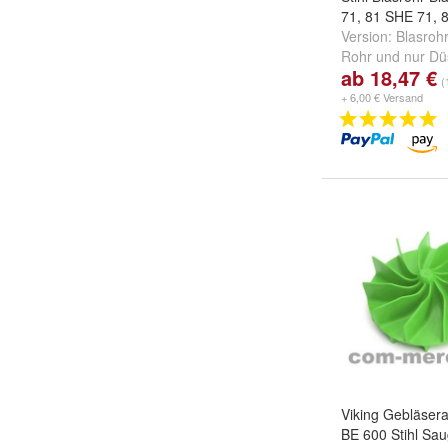
71, 81 SHE 71, 
Version:
Blasroh
Rohr
und
nur Dü
ab 18,47 €
(
+ 6,00 € Versand
Viking Gebläsera
BE 600 Stihl Sau