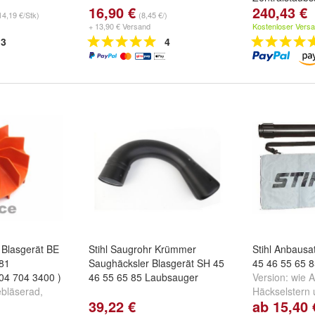
16,90 €
240,43 €
Krümmer
und
14,19 €/Stk)
(8,45 €/)
k
+ 13,90 € Versand
Kostenloser Vers
3
4
 Blasgerät BE
Stihl Saugrohr Krümmer
Stihl Anbausa
 81
Saughäcksler Blasgerät SH 45
45 46 55 65 
04 704 3400 )
46 55 65 85 Laubsauger
Version:
wie 
bläserad
,
Häckselstern
39,22 €
ab 15,40 
 55 BGE 60
+ Häckselster