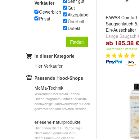
Sehr gut
Verkäufer
Gut
Gewerblich
Akzeptabel
FAWAS Comfort-
Privat
Überholt
Saugschlauch 8, 
Defekt
Ein/Ausschalter
Länge Saugschl
ab 185,38 €
Finden
m
und
8 m
Kostenloser Versand
In dieser Kategorie
Hier Verkaufen
Passende Hood-Shops
MoMa-Technik
Willkommen bei MoMa-Technik !
Unser Programm umfasst qualitativ
hochwertige Handwerkzeuge für den
gewerblichen und privaten Bereich,
...
erlesene-naturprodukte
Hier finden Sie z.B: 15,15€/ kg /
Niemsamen gemahlen 2kg /
Neemsamen von erlesene-