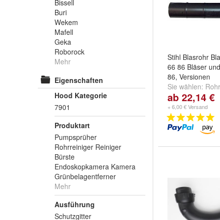
Bissell
Buri
Wekem
Mafell
Geka
Roborock
Stihl Blasrohr B
Mehr
66 86 Bläser und
86, Versionen
Eigenschaften
Sie wählen:
Rohr
ab 22,14 €
Hood Kategorie
nur Rohr
,
nur Fl
weitere ...
7901
+ 6,00 € Versand
Produktart
Pumpsprüher
Rohrreiniger Reiniger
Bürste
Endoskopkamera Kamera
Grünbelagentferner
Mehr
Ausführung
Schutzgitter