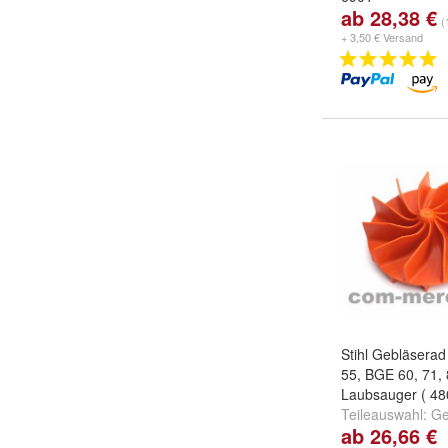
ab 28,38 €
Version:
Rohr / 
(
Rohr & Fangsac
+ 3,50 € Versand
Stihl Gebläserad
55, BGE 60, 71,
Laubsauger ( 48
Teileauswahl:
Ge
ab 26,66 €
Schutzgitter BE