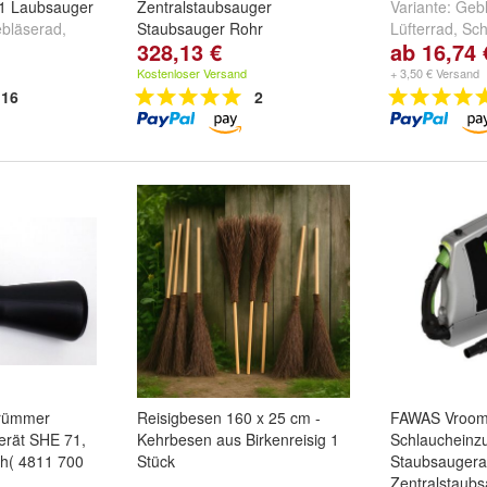
81 Laubsauger
Zentralstaubsauger
Variante:
Gebl
bläserad
,
Staubsauger Rohr
Lüfterrad
,
Sch
328,13 €
ab 16,74 
600
und
Häckselmess
E, SHE 71, 81
Kostenloser Versand
+ 3,50 € Versand
16
2
Krümmer
Reisigbesen 160 x 25 cm -
FAWAS Vroom
erät SHE 71,
Kehrbesen aus Birkenreisig 1
Schlaucheinzu
h( 4811 700
Stück
Staubsaugera
Zentralstaub