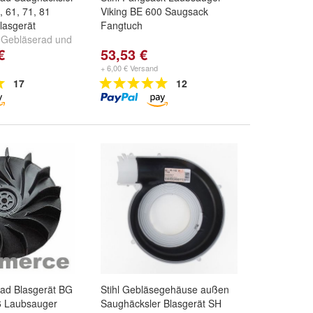
 61, 71, 81
Viking BE 600 Saugsack
lasgerät
Fangtuch
:
Gebläserad
und
€
53,53 €
SHE 71, 81
+ 6,00 € Versand
17
12
rad Blasgerät BG
Stihl Gebläsegehäuse außen
6 Laubsauger
Saughäcksler Blasgerät SH