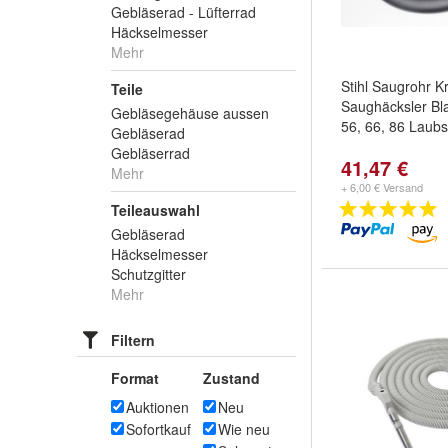
Gebläserad - Lüfterrad
Häckselmesser
Mehr
Stihl Saugrohr 
Teile
Saughäcksler Bl
Gebläsegehäuse aussen
56, 66, 86 Laub
Gebläserad
Gebläserrad
41,47 €
Mehr
+ 6,00 € Versand
Teileauswahl
Gebläserad
Häckselmesser
Schutzgitter
Mehr
Filtern
Format
Zustand
Auktionen
Neu
Sofortkauf
Wie neu