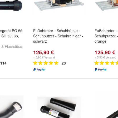
lasgerät BG 56
Fußabtreter - Schuhbürste -
Fußabtreter -
 SH 56, 66,
Schuhputzer - Schuhreiniger -
Schuhputzer -
schwarz
orange
 & Flachdüse
,
125,90 €
125,90 €
achdüse
und
+ 5,90 € Versand
+ 5,90 € Versand
114
23