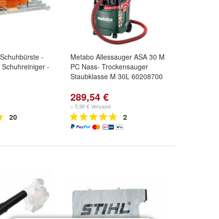
 Schuhbürste -
Metabo Allessauger ASA 30 M
 Schuhreiniger -
PC Nass- Trockensauger
Staubklasse M 30L 60208700
289,54 €
+ 5,90 € Versand
20
2