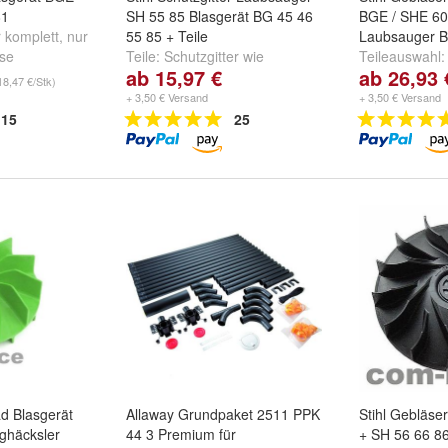
81
SH 55 85 Blasgerät BG 45 46
BGE / SHE 60,
r komplett
,
nur
55 85 + Teile
Laubsauger B
se
Teile:
Schutzgitter wie
Teileauswahl
ab 15,97 €
ab 26,93 
Angebot
,
Schutzgitter +
Schutzgitter 
18,47 €/Stk)
Schenkelfeder
,
Häckselstern
+ 3,50 € Versand
+ 3,50 € Versand
und
weitere ...
15
25
d Blasgerät
Allaway Grundpaket 2511 PPK
Stihl Gebläse
ghäcksler
44 3 Premium für
+ SH 56 66 8