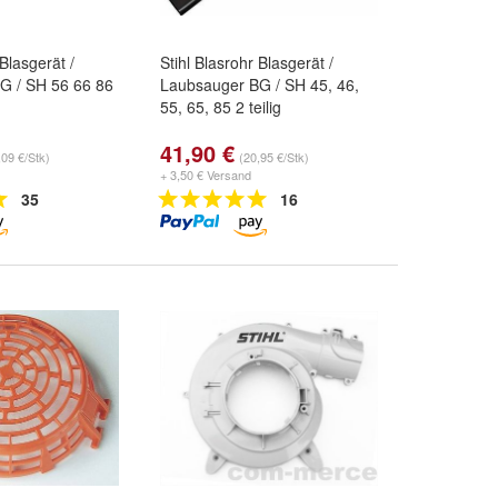
 Blasgerät /
Stihl Blasrohr Blasgerät /
G / SH 56 66 86
Laubsauger BG / SH 45, 46,
55, 65, 85 2 teilig
41,90 €
,09 €/Stk)
(20,95 €/Stk)
+ 3,50 € Versand
35
16