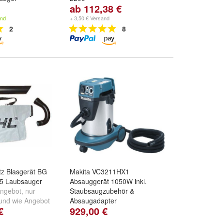
ab 112,38 €
Variante:
Anbausatz
Saugeinrichtung
und
and
+ 3,50 € Versand
Anbausatz mit Häckselmesser
2
8
tz Blasgerät BG
Makita VC3211HX1
85 Laubsauger
Absauggerät 1050W inkl.
Angebot
,
nur
Staubsaugzubehör &
und
wie Angebot
Absaugadapter
€
929,00 €
n