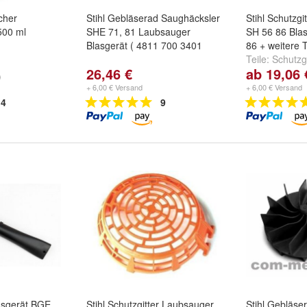
cher
Stihl Gebläserad Saughäcksler
Stihl Schutzg
500 ml
SHE 71, 81 Laubsauger
SH 56 86 Bla
Blasgerät ( 4811 700 3401
86 + weitere T
Teile:
Schutzgi
26,46 €
ab 19,06 
Angebot
,
Schu
)
Schenkelfede
+ 6,00 € Versand
+ 6,00 € Versand
und
weitere ..
4
9
lasgerät BGE
Stihl Schutzgitter Laubsauger
Stihl Gebläse