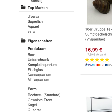
Sonstige
Top Marken
diversa
Superfish
Aquael
10er Gruppe Tei
sera
Sumpfdeckelsch
(Viviparidae)
Eigenschaften
16,99 €
Produktart
Becken
+ 7,89 € Versand
Unterschrank
Komplettaquarium
Fischglas
Nanoaquarium
Miniaquarium
Form
Rechteck (Standard)
Gewölbte Front
Kugel
Quadrat