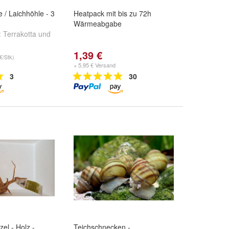
 / Laichhöhle - 3
Heatpack mit bis zu 72h
Wärmeabgabe
:
Terrakotta
und
1,39 €
€/Stk)
+ 5,95 € Versand
3
30
el - Holz -
Teichschnecken -