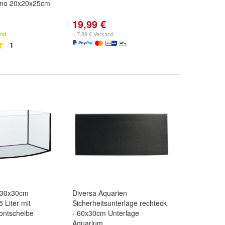
ano 20x20x25cm
19,99 €
and
+ 7,89 € Versand
1
x30x30cm
Diversa Aquarien
 Liter mit
Sicherheitsunterlage rechteck
ontscheibe
- 60x30cm Unterlage
Aquarium