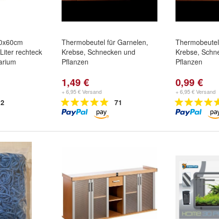
80x60cm
Thermobeutel für Garnelen,
Thermobeutel 
iter rechteck
Krebse, Schnecken und
Krebse, Schn
arium
Pflanzen
Pflanzen
1,49 €
0,99 €
+ 6,95 € Versand
+ 6,95 € Versand
2
71