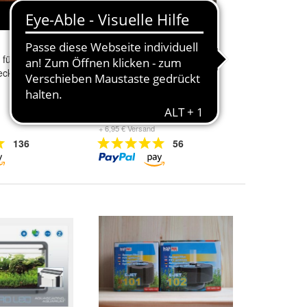
für Garnelen,
Oranger Zwergflusskrebs (
ecken und
CPO )
4,99 €
+ 6,95 € Versand
136
56