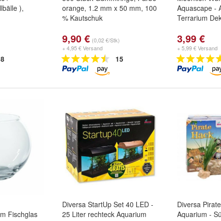
bälle ),
orange, 1.2 mm x 50 mm, 100
Aquascape - 
% Kautschuk
Terrarium Dek
9,90 €
3,99 €
(0,02 €/Stk)
+ 4,95 € Versand
+ 5,99 € Versand
8
15
Diversa StartUp Set 40 LED -
Diversa Pirate
m Fischglas
25 Liter rechteck Aquarium
Aquarium - S