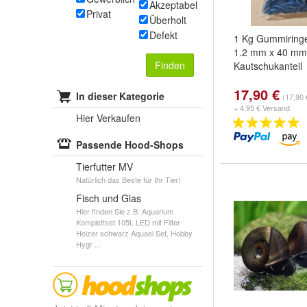
Akzeptabel
Privat
Überholt
Defekt
1 Kg Gummiringe
1.2 mm x 40 mm
Finden
Kautschukanteil
17,90 €
In dieser Kategorie
(17,90 
+ 4,95 € Versand
Hier Verkaufen
Passende Hood-Shops
Tierfutter MV
Natürlich das Beste für Ihr Tier!
Fisch und Glas
Hier finden Sie z.B: Aquarium
Komplettset 105L LED mit Filter
Heizer schwarz Aquael Set, Hobby
Hygr ...