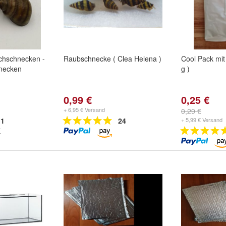
chschnecken -
Raubschnecke ( Clea Helena )
Cool Pack mit
necken
g )
0,99 €
0,25 €
+ 6,95 € Versand
0,29 €
1
24
+ 5,99 € Versand