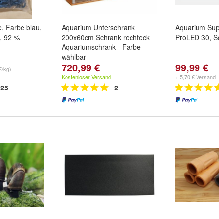
, Farbe blau,
Aquarium Unterschrank
Aquarium Sup
, 92 %
200x60cm Schrank rechteck
ProLED 30, S
Aquariumschrank - Farbe
wählbar
720,99 €
99,99 €
€/kg)
Kostenloser Versand
+ 5,70 € Versand
25
2