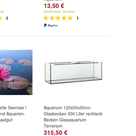
13,50 €
and
Kostenloser Versand
3
1
ette Seerose !
Aquarium 120x50x50cm
und Aquarien-
Glasbecken 300 Liter rechteck
Saatgut
Becken Glasaquarium
Terrarium
315,50 €