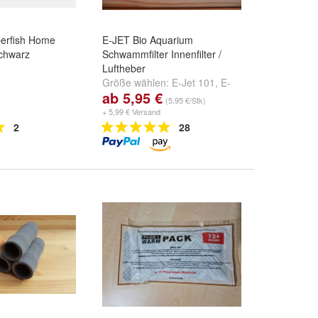
erfish Home
E-JET Bio Aquarium
chwarz
Schwammfilter Innenfilter /
Luftheber
Größe wählen:
E-Jet 101
,
E-
ab 5,95 €
Jet 102
,
E-Jet 103
und
weitere
(5,95 €/Stk)
...
+ 5,99 € Versand
2
28