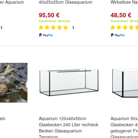
ter Aquarium
40x25x25cm Glasaquarium
Wirbellose N
95,50 €
48,50 €
Kostenloser Versand
Kostenloser Vers
1
1
eln
Aquarium 120x40x50cm
Aquarium 50
Glasbecken 240 Liter rechteck
Glasbecken 45
Becken Glasaquarium
gebogener Fr
Terrarium
Glasaquarium