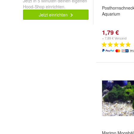
Jetzt in 5 Minuten deinen eigenen
Hood-Shop einrichten.
Posthornschnecke
Aquarium
Jetzt einrichten
1,79 €
+ 7,89 € Versand
Marimo Moosbäll