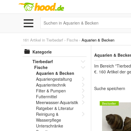
161 Artikel in
Tierbedarf
›
Fische
›
Aquarien & Becken
Kategorie
Aquarien & Becken
Tierbedarf
Im Bereich "Tierbed
Fische
€. 160 Artikel der 
Aquarien & Becken
Aquariengestaltung
Aquarientechnik
Suche speichern
Filter & Pumpen
Futtermittel
Meerwasser-Aquaristik
Bestseller
Ratgeber & Literatur
Reinigung &
Wasserpflege
Unterschränke