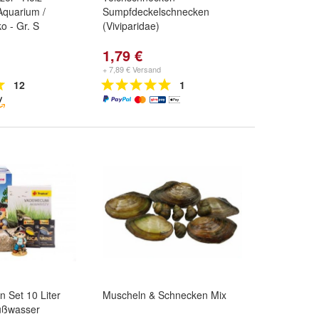
Aquarium /
Sumpfdeckelschnecken
o - Gr. S
(Viviparidae)
1,79 €
+ 7,89 € Versand
12
1
n Set 10 Liter
Muscheln & Schnecken Mix
üßwasser