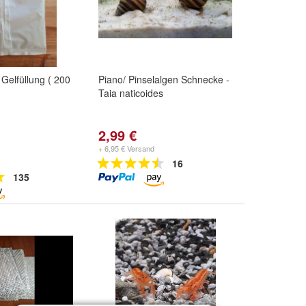
 Gelfüllung ( 200
Piano/ Pinselalgen Schnecke -
Taia naticoides
2,99 €
+ 6,95 € Versand
16
135