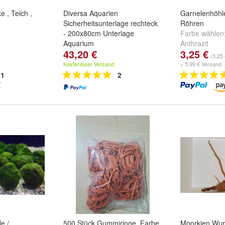
 , Teich ,
Diversa Aquarien
Garnelenhöhle
Sicherheitsunterlage rechteck
Röhren
- 200x80cm Unterlage
Farbe wählen
Aquarium
Anthrazit
43,20 €
3,25 €
(3,25 
Kostenloser Versand
+ 5,99 € Versand
1
2
e /
500 Stück Gummiringe, Farbe
Moorkien Wurz