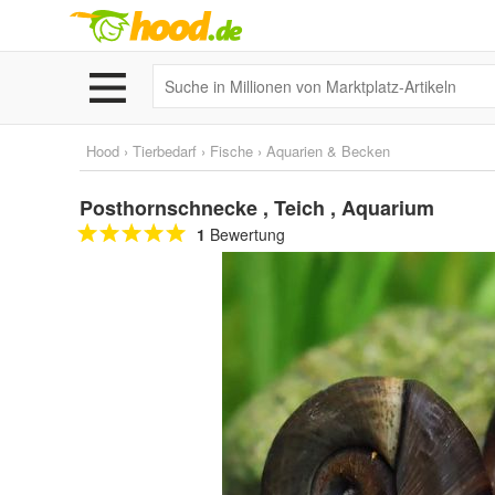
Hood
›
Tierbedarf
›
Fische
›
Aquarien & Becken
Posthornschnecke , Teich , Aquarium
1
Bewertung