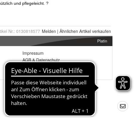
tikel Nr.:
0130818577
Melden
|
Ähnlichen
Artikel verkaufen
Platin
Impressum
AGB
&
Datenschutz
Widerrufsbelehrung