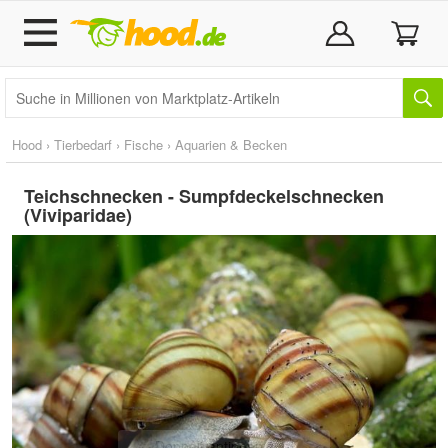
Hood
›
Tierbedarf
›
Fische
›
Aquarien & Becken
Teichschnecken - Sumpfdeckelschnecken
(Viviparidae)
Doppelt antippen zum