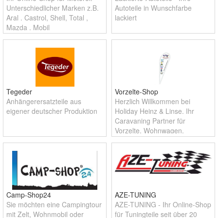
Unterschiedlicher Marken z.B.
Autoteile in Wunschfarbe
Aral . Castrol, Shell, Total ,
lackiert
Mazda , Mobil
Tegeder
Vorzelte-Shop
Anhängerersatzteile aus
Herzlich Willkommen bei
eigener deutscher Produktion
Holiday Heinz & Linse. Ihr
Caravaning Partner für
Vorzelte, Wohnwagen,
Reisemobile und
Campingzubehör seit gut 30
Jahren.
Camp-Shop24
AZE-TUNING
Sie möchten eine Campingtour
AZE-TUNING - Ihr Online-Shop
mit Zelt, Wohnmobil oder
für Tuningteile seit über 20