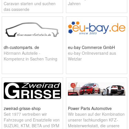
Caravan starten und suchen
Jahren
das passende
Campingzubehör oder die
optimale
Wohnmobilausstattung? Auch
für den DIY Freund haben wir
viele Artikel im
dh-customparts. de
eu-bay Commerce GmbH
Hörmann Autoteile -
eu-bay Onlineversand aus
Kompetenz in Sachen Tuning
Wetzlar
zweirad-grisse-shop
Power Parts Automotive
Seit 1977 vertreiben wir
Wir bauen auf der Kombination
Fahrzeuge und Ersatzteile von
unserer fachkundigen KFZ-
SUZUKI, KTM, BETA und SYM
Meisterwerkstatt, die unsere