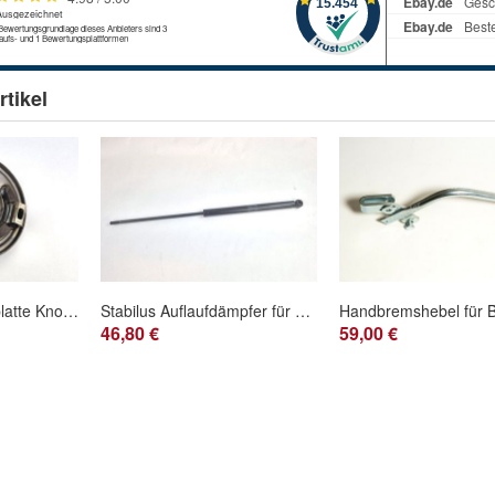
tikel
Bremsschild Ankerplatte Knott 200x50 geschraubt 20-2425 schraubbar
Stabilus Auflaufdämpfer für Schlegl SFV 25 Anhänger 2500Kg
46,80 €
59,00 €