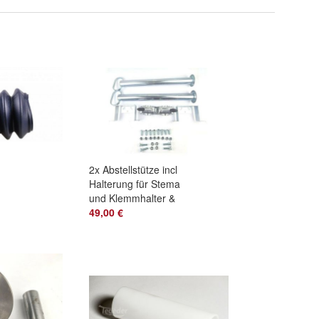
2x Abstellstütze incl
Halterung für Stema
und Klemmhalter &
g
Zubehör
49,00 €
Ø48mmx600mm