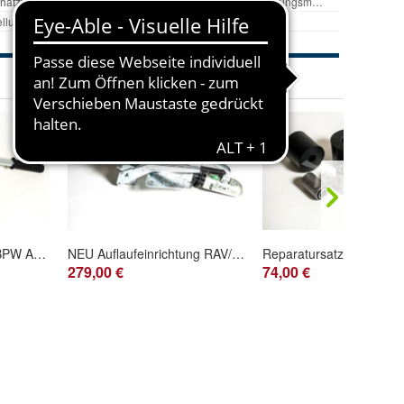
Handbremshebel für BPW AK1308 AK2008 Anhänger Hebel für Handbremse AK-Typen
NEU Auflaufeinrichtung RAV/ SR 2,0 passend zu WAP24/35.1 bis2000Kg Flansch: 100
279,00 €
74,00 €