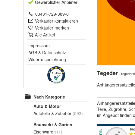
Gewerblich
er Anbieter
03431-729-389-0
Verkäufer kontaktieren
Verkäufer merken
Alle Artikel
Impressum
AGB
&
Datenschutz
Widerrufsbelehrung
Tegeder
15454
(
Tegeder.
Anhängerersatzteil
Nach Kategorie
Anhängerersatzteil
Auto & Motor
Teile, Zugrohre, S
Autoteile & Zubehör
(593)
im Angebot finden 
Baumarkt & Garten
Eisenwaren
(1)