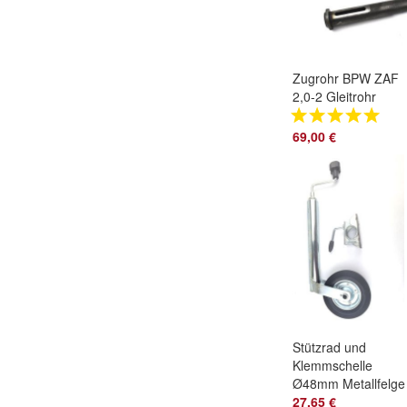
Zugrohr BPW ZAF
2,0-2 Gleitrohr
Schubstange
Anhänger
69,00 €
Auflaufeinrichtung
Stützrad und
Klemmschelle
Ø48mm Metallfelge
200x50 für
27,65 €