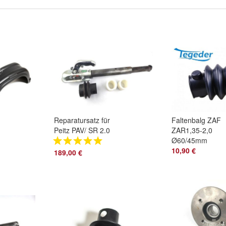
Reparatursatz für
Faltenbalg ZAF
Peitz PAV/ SR 2.0
ZAR1,35-2,0
Schubstangengruppe
Ø60/45mm
Auflaufeinrichtung
Aufalufeinrichtun
10,90 €
189,00 €
Peitz