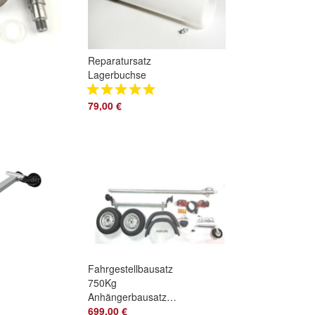
Reparatursatz
Lagerbuchse
Gleitlager DDR
e
Auflaufeinrichtung
79,00 €
incl Schmiernippel
Fahrgestellbausatz
750Kg
AnhängerbausatzZugrohr
2600mm
699,00 €