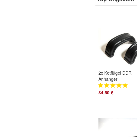
2x Kotflügel DDR
Anhänger
Schutzblech
Kunststoff HP350
34,50 €
HP400 ALKO-
Qualität