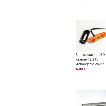
Anhänger
Umrissleuchte LED
orange 12/24V
Anhängerbeleuchtu
LED
6,90 €
Seitenmarkierungsleuchte