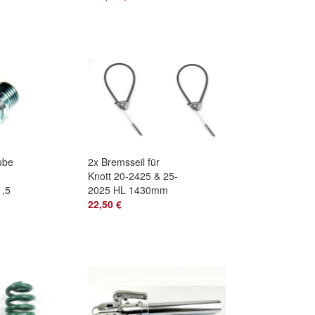
Selbstmontage
4x100
ube
2x Bremsseil für
Knott 20-2425 & 25-
1,5
2025 HL 1430mm
Glocke 22mm
22,50 €
Bowdenzug