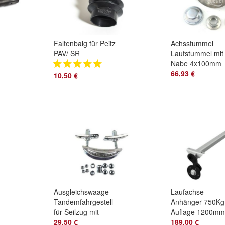
Faltenbalg für Peitz
Achsstummel
PAV/ SR
Laufstummel mit
Auflaufeinrichtung
Nabe 4x100mm
55/70mm 2Falten
ungebremst Well
66,93 €
10,50 €
Auch für WAP
Ø40mm Länge
150mm
Ausgleichswaage
Laufachse
Tandemfahrgestell
Anhänger 750Kg
für Seilzug mit
Auflage 1200mm
Kugelendstück
29,50 €
ungebremst
189,00 €