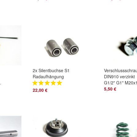
niedriger Bock
4x100
2x Silentbuchse S1
Verschlussschra
Radaufhängung
DIN910 verzinkt
ng
DDR Anhänger HP
G1/2" G1" M20x
350 HP 400 HP 401
M30x1,5
5,50 €
22,00 €
HP 500