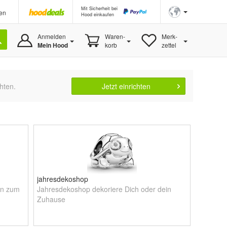
Mit Sicherheit bei
en
Hood einkaufen
Anmelden
Waren-
Merk-
Mein Hood
korb
zettel
hten.
Jetzt einrichten
jahresdekoshop
en zum
Jahresdekoshop dekoriere Dich oder dein
Zuhause