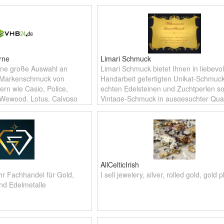
rne
Limari Schmuck
eine große Auswahl an
Limari Schmuck bietet Ihnen in liebevol
 Markenschmuck von
Handarbeit gefertigten Unikat-Schmuc
ern wie Casio, Police,
echten Edelsteinen und Zuchtperlen s
 Wewood, Lotus, Calypso
Vintage-Schmuck in ausgesuchter Quali
n Markenherstellern.
Lassen Sie sich fasziniere
AllCelticIrish
hr Fachhandel für Gold,
I sell jewelery, silver, rolled gold, gold 
nd Edelmetalle