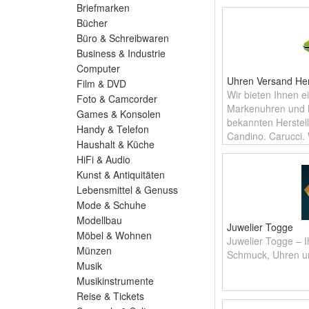
Briefmarken
Bücher
Büro & Schreibwaren
Business & Industrie
Computer
Uhren Versand He
Film & DVD
Wir bieten Ihnen 
Foto & Camcorder
Markenuhren und
Games & Konsolen
bekannten Herstell
Handy & Telefon
Candino, Carucci,
Haushalt & Küche
und vielen andere
HiFi & Audio
Topmodi
Kunst & Antiquitäten
Lebensmittel & Genuss
Mode & Schuhe
Modellbau
Juwelier Togge
Möbel & Wohnen
Juwelier Togge – I
Münzen
Schmuck, Uhren u
Musik
Musikinstrumente
Reise & Tickets