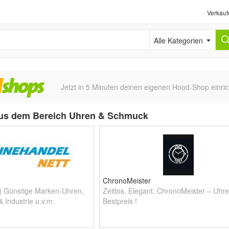
Verkauf
Alle Kategorien
Jetzt in 5 Minuten deinen eigenen Hood-Shop einric
us dem Bereich Uhren & Schmuck
ChronoMeister
 | Günstige Marken-Uhren,
Zeitlos. Elegant. ChronoMeister – Uhr
& Industrie u.v.m.
Bestpreis !