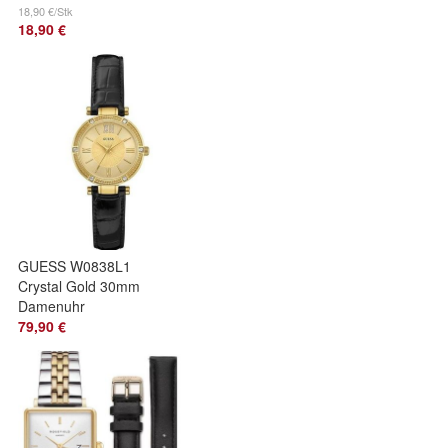
SR1678 mit
18,90 €/Stk
18,90 €
Kristallen Gr.
50,52,54,57
GUESS W0838L1
Crystal Gold 30mm
Damenuhr
79,90 €