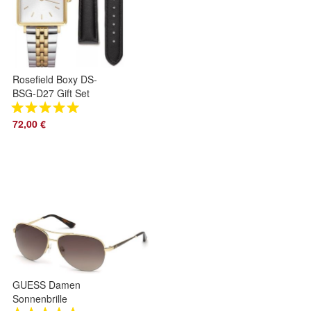
Rosefield Boxy DS-
BSG-D27 Gift Set
Gold Silber Schwarz
26mm
72,00 €
GUESS Damen
Sonnenbrille