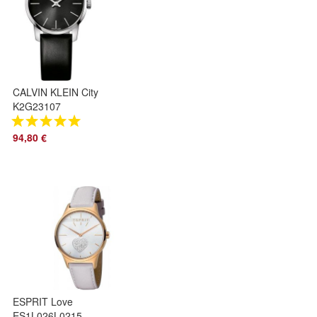
CALVIN KLEIN City
K2G23107
Damenuhr 31mm
NEU
94,80 €
ESPRIT Love
ES1L026L0215