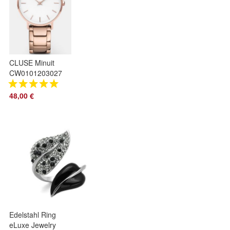
CLUSE Minuit
CW0101203027
33mm Roségold
Damenuhr
48,00 €
Edelstahl Ring
eLuxe Jewelry