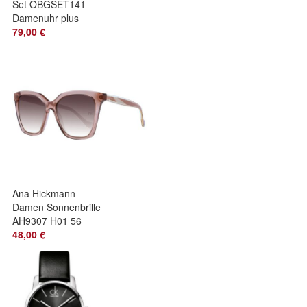
Set OBGSET141
Damenuhr plus
Armband 30mm Uhr
79,00 €
NEU
Ana Hickmann
Damen Sonnenbrille
AH9307 H01 56
48,00 €