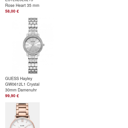
Rose Heart 35 mm
Damenuhr
58,00 €
GUESS Hayley
GW0612L1 Crystal
30mm Damenuhr
99,90 €