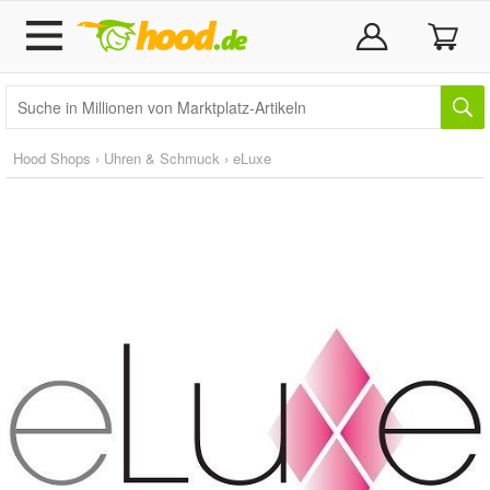
Hood Shops
›
Uhren & Schmuck
›
eLuxe