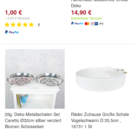
Deko
1,00 €
14,90 €
+ 4,00 € Versand
Kostenloser Versand
1
2tlg. Deko-Metallschalen Set
Räder Zuhause Große Schale
Caretto Ø32cm silber verziert
Vogelschwarm D:35,5cm ,
Blumen Schüsselset
16731 1 St