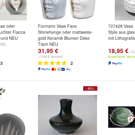
ase oder
Formano Vase Face
727428 Vase 
euchter Fiacca
Stonehenge oder mattweiss-
Style aus glas
 rund NEU
gold Keramik Blumen Deko
mit Lithografi
289
,
Tisch NEU
31,95 €
18,95 €
3288
und
Vase
Vase Face:
Stonehenge
(18
hthalter
726735
und
mattweiss-gold
+ 5,99 € Versand
Kostenloser Vers
726841
3
2
- 80%