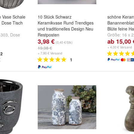
 Vase Schale
10 Stück Schwarz
schöne Keram
l Dose Tisch
Keramikvase Rund Trendiges
Banannenblatt
und traditionelles Design Neu
Blüte feine H
4303
,
Dose
Restposten
Größe:
16 x 
3,98 €
ab 15,00 
er 734433
16 cm
(0,40 €/Stk)
+ 4,00 € Versand
19,98 €
2
+ 7,90 € Versand
1