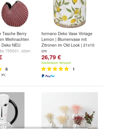
 Tasche Berry
formano Deko Vase Vintage
men Weihnachten
Lemon | Blumenvase mit
h Deko NEU
Zitronen im Old Look | 21x10
nks 755001
,
oben
cm
€
26,79 €
3
,
unten links
eitere ...
Kostenloser Versand
6
1