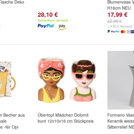
Flasche Deko
Blumenvase 
H16cm NEU
28,10 €
17,99 €
Kostenloser Versand
22,95 €
+ 4,90 € Versand
on Becher aus
Übertopf Mädchen Dolomit
Formano Vas
kale
bunt 12x10x16 cm Stückpreis
Keramik weiss
e -fér Opi
Silberrelief N