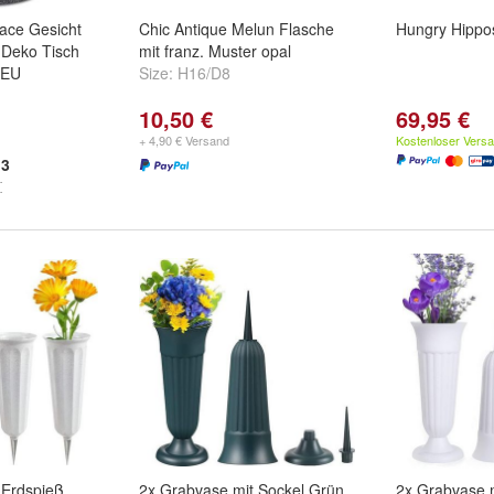
ace Gesicht
Chic Antique Melun Flasche
Hungry Hippo
 Deko Tisch
mit franz. Muster opal
 NEU
Size:
H16/D8
10,50 €
69,95 €
+ 4,90 € Versand
Kostenloser Vers
3
 Erdspieß
2x Grabvase mit Sockel Grün
2x Grabvase 