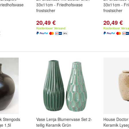
riedhofsvase
33x11cm - Friedhofsvase
33x11cm - Fr
frostsicher
frostsicher
20,49 €
20,49 €
Kostenloser Versand
Kostenloser Vers
k Stengods
Vase Lenja Blumenvase Set 2-
House Doctor
e 1,5l
teilig Keramik Grün
Keramik Lyse