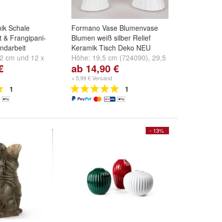
ik Schale
Formano Vase Blumenvase
 & Frangipani-
Blumen weiß silber Relief
andarbeit
Keramik Tisch Deko NEU
22 cm
und
12 x
Höhe:
19,5 cm (724090)
,
29,5
€
ab 14,90 €
cm (724106)
und
19,5 cm und
29,5 cm
+ 5,99 € Versand
1
1
- 13%