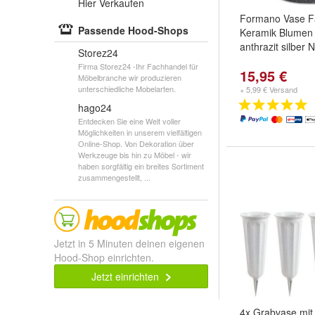
Hier Verkaufen
Formano Vase F
Passende Hood-Shops
Keramik Blumen
anthrazit silber
Storez24
Firma Storez24 -Ihr Fachhandel für
15,95 €
Möbelbranche wir produzieren
unterschiedliche Mobelarten.
+ 5,99 € Versand
hago24
Entdecken Sie eine Welt voller
Möglichkeiten in unserem vielfältigen
Online-Shop. Von Dekoration über
Werkzeuge bis hin zu Möbel - wir
haben sorgfältig ein breites Sortiment
zusammengestellt, ...
Jetzt in 5 Minuten deinen eigenen
Hood-Shop einrichten.
Jetzt einrichten
4x Grabvase mit