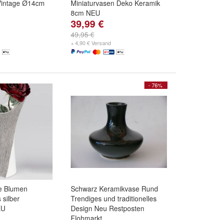
Vintage Ø14cm
Miniaturvasen Deko Keramik
8cm NEU
39,99 €
49,95 €
+ 4,90 € Versand
- 76%
e Blumen
Schwarz Keramikvase Rund
 silber
Trendiges und traditionelles
EU
Design Neu Restposten
Flohmarkt