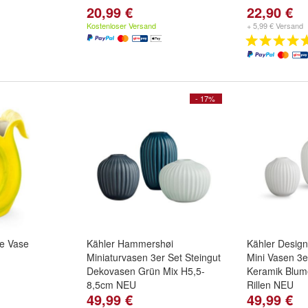
20,99 €
22,90 €
Kostenloser Versand
+ 5,99 € Versand
- 17%
e Vase
Kähler Hammershøi
Kähler Desig
Miniaturvasen 3er Set Steingut
Mini Vasen 3e
Dekovasen Grün Mix H5,5-
Keramik Blu
8,5cm NEU
Rillen NEU
49,99 €
49,99 €