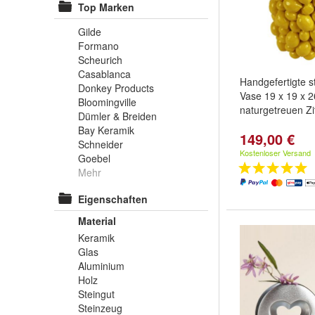
Top Marken
Gilde
Formano
Scheurich
Casablanca
Handgefertigte s
Donkey Products
Vase 19 x 19 x 2
Bloomingville
naturgetreuen Zi
Dümler & Breiden
Bay Keramik
149,00 €
Schneider
Kostenloser Versand
Goebel
Mehr
Eigenschaften
Material
Keramik
Glas
Aluminium
Holz
Steingut
Steinzeug