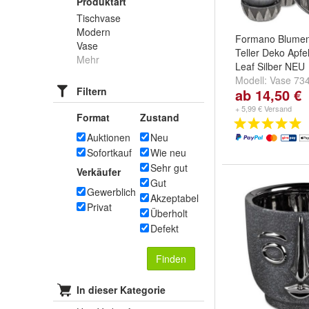
Produktart
Tischvase
Modern
Formano Blumen
Vase
Teller Deko Apfe
Mehr
Leaf Silber NEU
Modell:
Vase 73
Filtern
ab 14,50 €
734396
und
Tell
+ 5,99 € Versand
Format
Zustand
Auktionen
Neu
Sofortkauf
Wie neu
Sehr gut
Verkäufer
Gut
Gewerblich
Akzeptabel
Privat
Überholt
Defekt
Finden
In dieser Kategorie