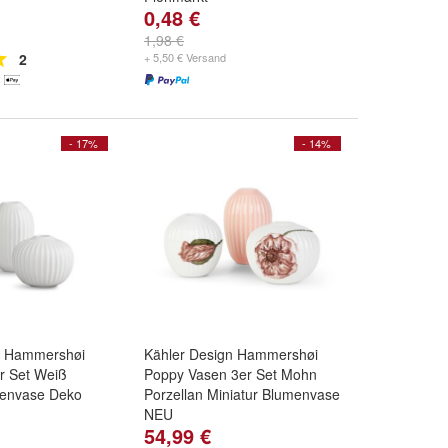
0,48 €
1,98 €
2
+ 5,50 € Versand
- 17%
- 14%
n Hammershøi
Kähler Design Hammershøi
r Set Weiß
Poppy Vasen 3er Set Mohn
menvase Deko
Porzellan Miniatur Blumenvase
NEU
54,99 €