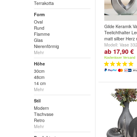
Terrakotta
Form
Oval
Gilde Keramik V
Rund
Teelichthalter L
Flamme
matt silber Herz
Glas
Modell:
Vase 33
Nierenförmig
ab 17,90 €
Teelichthalter 3
Mehr
33289 und Teelic
Kostenloser Versand
33288
Höhe
30cm
48cm
14 cm
Mehr
Stil
Modern
Tischvase
Retro
Mehr