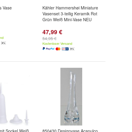
s Vase
Kähler Hammershøi Miniature
Vasenset 3-teilig Keramik Rot
Grün Weiß Mini-Vase NEU
47,99 €
and
54,95 €
Kostenloser Versand
mit Sockel Weiß
850430 Designvase Acapulco