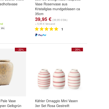
iedhofsvase
Vase Rosenvase aus
Kristallglas mundgeblasen ca
35cm
39,95 €
(39,95 €/Stk)
and
+ 5,95 € Versand
1
- 22%
- 20%
 Pale Vase
Kähler Omaggio Mini Vasen
grøn Gelbgrün
3er Set Rosa Gestreift