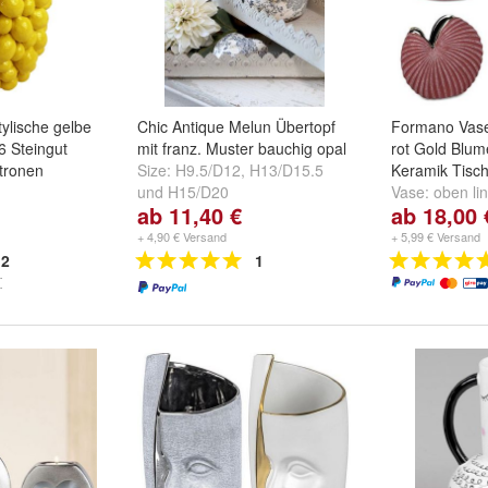
tylische gelbe
Chic Antique Melun Übertopf
Formano Vase
6 Steingut
mit franz. Muster bauchig opal
rot Gold Blu
tronen
Size:
H9.5/D12
,
H13/D15.5
Keramik Tisc
und
H15/D20
Vase:
oben li
ab 11,40 €
ab 18,00 
rechts 75522
755049
und
w
+ 4,90 € Versand
+ 5,99 € Versand
2
1