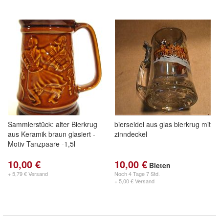
Sammlerstück: alter Bierkrug
bierseidel aus glas bierkrug mit
aus Keramik braun glasiert -
zinndeckel
Motiv Tanzpaare -1,5l
10,00 €
10,00 €
Bieten
+ 5,79 € Versand
Noch
4 Tage 7 Std.
+ 5,00 € Versand