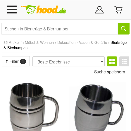
35 Artikel in
Möbel & Wohnen
›
Dekoration
›
Vasen & Gefäße
›
Bierkrüge
& Bierhumpen
Filter
1
Suche speichern