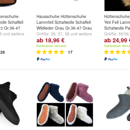
tenschuhe
Hausschuhe Hüttenschuhe
Hüttenschuh
lle Schaffell
Lammfell Schafwolle Schaffell
Yeti Fell Lam
rz Gr.36-47
Wildleder Grau Gr.36-47 Grau
Schafwolle Pa
8
und
weitere
Größe:
36
,
37
,
38
und
weitere
Größe:
35/36
ab 18,96 €
ab 24,99 
...
und
weitere ..
Kostenloser Versand
Kostenloser Vers
26
17