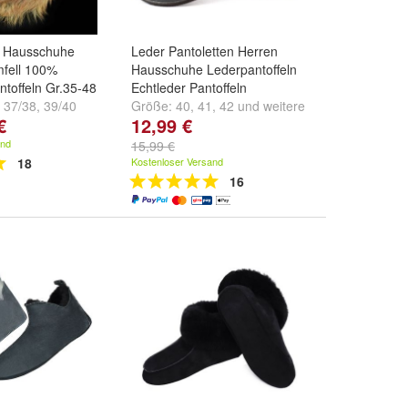
e Hausschuhe
Leder Pantoletten Herren
mfell 100%
Hausschuhe Lederpantoffeln
ntoffeln Gr.35-48
Echtleder Pantoffeln
,
37/38
,
39/40
Größe:
40
,
41
,
42
und
weitere
€
12,99 €
.
...
and
15,99 €
18
Kostenloser Versand
16