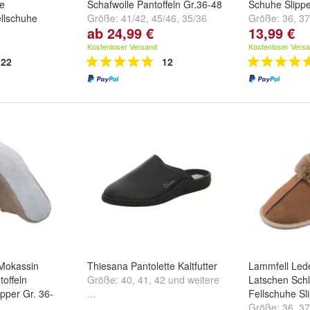
e
Schafwolle Pantoffeln Gr.36-48
Schuhe Slipp
llschuhe
Größe:
41/42
,
45/46
,
35/36
Größe:
36
,
37
ab 24,99 €
13,99 €
und
weitere ...
...
8
und
weitere
Kostenloser Versand
Kostenloser Vers
22
12
Mokassin
Thiesana Pantolette Kaltfutter
Lammfell Led
offeln
Größe:
40
,
41
,
42
und
weitere
Latschen Schl
pper Gr. 36-
...
Fellschuhe Sl
Größe:
36
,
37