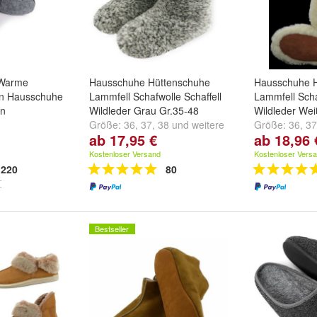
 Warme
Hausschuhe Hüttenschuhe
Hausschuhe 
eln Hausschuhe
Lammfell Schafwolle Schaffell
Lammfell Scha
en
Wildleder Grau Gr.35-48
Wildleder Wei
Größe:
36
,
37
,
38
und
weitere
Größe:
36
,
37
ab 17,95 €
ab 18,96 
8
und
weitere
...
...
Kostenloser Versand
Kostenloser Vers
220
80
Bestseller