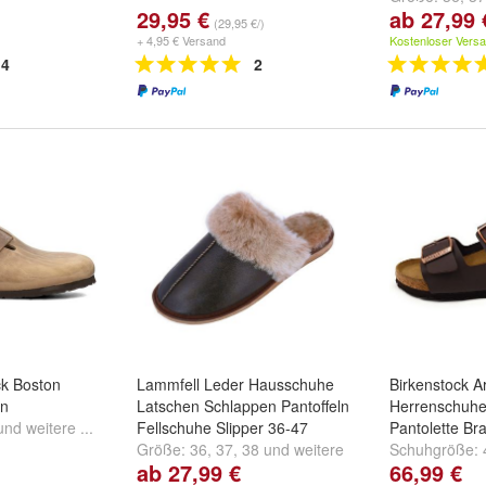
29,95 €
ab 27,99 
8
und
weitere
...
(29,95 €/)
+ 4,95 € Versand
Kostenloser Vers
4
2
ck Boston
Lammfell Leder Hausschuhe
Birkenstock A
un
Latschen Schlappen Pantoffeln
Herrenschuh
und
weitere ...
Fellschuhe Slipper 36-47
Pantolette Bra
Größe:
36
,
37
,
38
und
weitere
Schuhgröße:
ab 27,99 €
66,99 €
...
EU
und
weiter