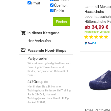
Privat
Überholt
Lammfell Mokas
Defekt
Hausschuhe
Lederhausschuh
Hüttenschuhe Fe
Finden
ab 34,99 €
Schwarz
Größe:
36
,
37
,
3
Kostenloser Versand
In dieser Kategorie
...
Hier Verkaufen
Passende Hood-Shops
Partybrueller
Wir verkaufen günstig Kostüme zum
Fasching für Erwachsene und
Kinder, Partyzubehör, Dekoartikel
zum ...
247Group de
Hier finden Sie z.B: Hummel
Trainingshose Hmlessential Training
Pants 224549, Hummel
Trainingsjacke Hmlauthentic Pl Zip
Jacket 219982, ...
Tofee Pantolette 