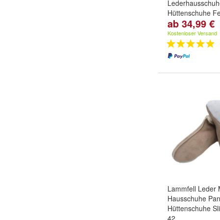
Lederhausschuh
Hüttenschuhe Fe
ab 34,99 €
natur
Größe:
36
,
37
,
3
Kostenloser Versand
...
Lammfell Leder 
Hausschuhe Pant
Hüttenschuhe Sli
42