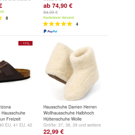
€
ab 74,90 €
and
84,90 €
8
Kostenloser Versand
4
- 11%
rizona
Hausschuhe Damen Herren
e Hausschuhe
Wollhausschuhe Halbhoch
un Freizeit
Hüttenschuhe Wolle
40 EU
,
41 EU
,
42
Größe:
37
,
38
,
39
und
weitere
22,99 €
e ...
...