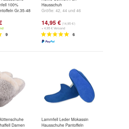
mfell 100%
Hausschuh
ntoffeln Gr.35-48
Größe:
42
,
44
und
46
€
14,95 €
,
37/38
,
39/40
(14,95 €/)
.
and
+ 4,95 € Versand
9
6
Hüttenschuhe
Lammfell Leder Mokassin
haffell Damen
Hausschuhe Pantoffeln