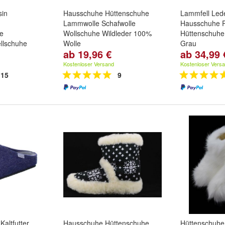
sin
Hausschuhe Hüttenschuhe
Lammfell Led
Lammwolle Schafwolle
Hausschuhe P
e
Wollschuhe Wildleder 100%
Hüttenschuhe 
llschuhe
Wolle
Grau
ab 19,96 €
ab 34,99 
Größe:
36
,
37
,
38
und
weitere
Größe:
36
,
37
8
und
weitere
...
...
Kostenloser Versand
Kostenloser Vers
15
9
Kaltfutter
Hausschuhe Hüttenschuhe
Hüttenschuh