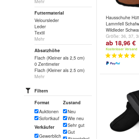
Mehr
Futtermaterial
Hausschuhe Hüt
Veloursleder
Lammfell Schafwo
Leder
Wildleder Schwa
Textil
Größe:
36
,
37
,
3
Mehr
ab 18,96 €
...
Kostenloser Versand
Absatzhöhe
Flach (Kleiner als 2,5 cm)
0 Zentimeter
Flach (Kleiner als 2.5 cm)
Mehr
Filtern
Format
Zustand
Auktionen
Neu
Sofortkauf
Wie neu
Sehr gut
Verkäufer
Gut
Gewerblich
Akzeptabel