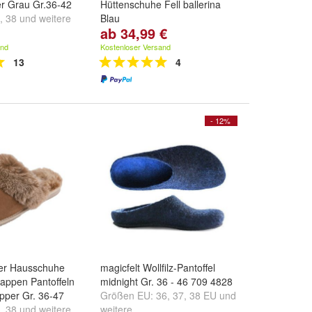
er Grau Gr.36-42
Hüttenschuhe Fell ballerina
,
38
und
weitere
Blau
ab 34,99 €
Größe:
36
,
37
,
38
und
weitere
...
and
Kostenloser Versand
13
4
- 12%
er Hausschuhe
magicfelt Wollfilz-Pantoffel
appen Pantoffeln
midnight Gr. 36 - 46 709 4828
ipper Gr. 36-47
Größen EU:
36
,
37
,
38 EU
und
,
38
und
weitere
weitere ...