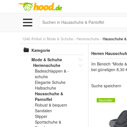
1246 Artikel in
Mode & Schuhe
›
Herrenschuhe
›
Hausschuhe & 
Kategorie
Herren Hausschuhe
Mode & Schuhe
Im Bereich "Mode &
Herrenschuhe
bei günstigen 8,30 
Badeschlappen & -
schuhe
Elegante Schuhe
Suche speichern
Halbschuhe
Hausschuhe &
Pantoffel
Bestseller
Robust & bequem
Sandalen
Slipper
Sportschuhe &