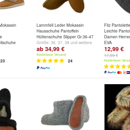
Mokassin
Lammfell Leder Mokassin
Filz Pantolet
Hausschuhe Pantoffeln
Leichte Panto
e
Hüttenschuhe Slipper Gr.36-47
Damen Herren 
llschuhe
Größe:
36
,
37
,
38
und
weitere
EVA
ab 34,99 €
12,99 €
...
Größe:
37
,
38
8
und
weitere
...
Kostenloser Versand
17,99 €
23
24
Kostenloser Vers