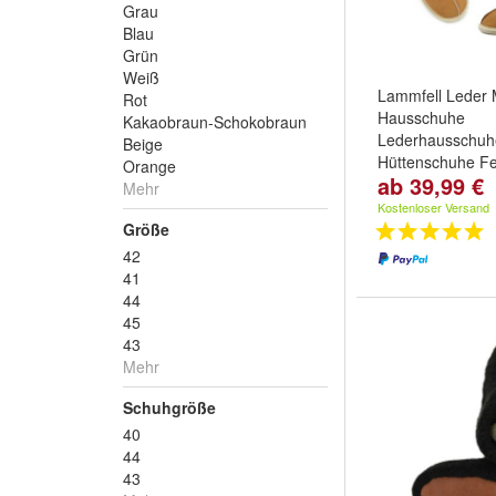
Grau
Blau
Grün
Weiß
Lammfell Leder 
Rot
Hausschuhe
Kakaobraun-Schokobraun
Lederhausschuh
Beige
Hüttenschuhe Fe
Orange
ab 39,99 €
Gr.36-47
Mehr
Größe:
36
,
37
,
3
Kostenloser Versand
...
Größe
42
41
44
45
43
Mehr
Schuhgröße
40
44
43