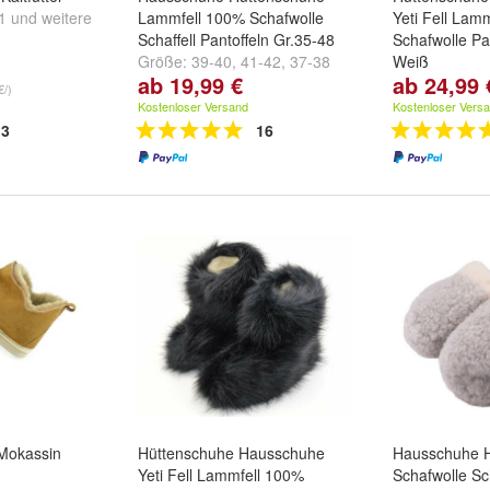
1
und
weitere
Lammfell 100% Schafwolle
Yeti Fell Lam
Schaffell Pantoffeln Gr.35-48
Schafwolle Pa
Größe:
39-40
,
41-42
,
37-38
Weiß
ab 19,99 €
ab 24,99 
und
weitere ...
Größe:
35/36
€/)
und
weitere ..
Kostenloser Versand
Kostenloser Vers
3
16
Mokassin
Hüttenschuhe Hausschuhe
Hausschuhe 
Yeti Fell Lammfell 100%
Schafwolle Sc