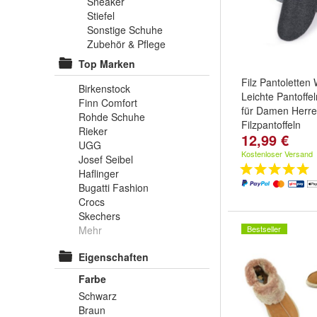
Sneaker
Stiefel
Sonstige Schuhe
Zubehör & Pflege
Top Marken
Filz Pantoletten
Birkenstock
Leichte Pantoff
Finn Comfort
für Damen Herr
Rohde Schuhe
Filzpantoffeln
Rieker
12,99 €
Größe:
36
,
37
,
3
UGG
...
Kostenloser Versand
Josef Seibel
Haflinger
Bugatti Fashion
Crocs
Skechers
Mehr
Bestseller
Eigenschaften
Farbe
Schwarz
Braun