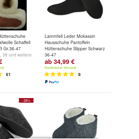
Hüttenschuhe
Lammfell Leder Mokassin
fwolle Schaffell
Hausschuhe Pantoffeln
ß Gr.36-47
Hüttenschuhe Slipper Schwarz
,
38
und
weitere
36-47
€
ab 34,99 €
Größe:
36
,
37
,
38
und
weitere
...
and
Kostenloser Versand
61
8
- 28%