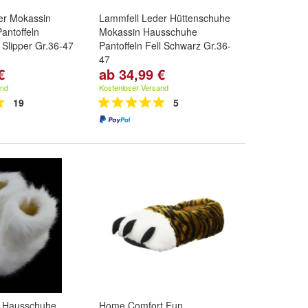
er Mokassin
Lammfell Leder Hüttenschuhe
antoffeln
Mokassin Hausschuhe
Slipper Gr.36-47
Pantoffeln Fell Schwarz Gr.36-
47
€
ab 34,99 €
,
38
und
weitere
Größe:
36
,
37
,
38
und
weitere
...
and
Kostenloser Versand
19
5
e Hausschuhe
Home Comfort Fun