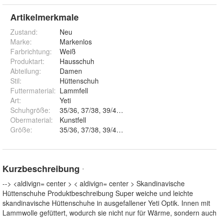
Artikelmerkmale
Zustand:
Neu
Marke:
Markenlos
Farbrichtung
:
Weiß
Produktart
:
Hausschuh
Abteilung
:
Damen
Stil
:
Hüttenschuh
Futtermaterial
:
Lammfell
Art
:
Yeti
Schuhgröße
:
35/36, 37/38, 39/40, 41/42, 43/44, 45/46, 47/48
Obermaterial
:
Kunstfell
Größe
:
35/36, 37/38, 39/40, 41/42, 43/44, 45/46 und 47/48
Kurzbeschreibung
*
--> <aldivign= center > < aldivign= center > Skandinavische
Hüttenschuhe Produktbeschreibung Super weiche und leichte
skandinavische Hüttenschuhe in ausgefallener Yeti Optik. Innen mit
Lammwolle gefüttert, wodurch sie nicht nur für Wärme, sondern auch