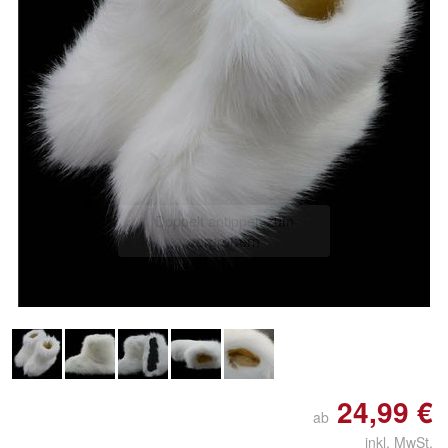
Doppelt antippen zum
vergrößern
24,99 €
ab
inkl. MwSt.