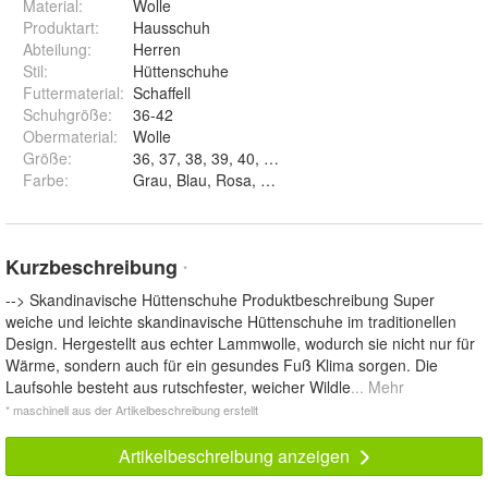
Material
:
Wolle
Produktart
:
Hausschuh
Abteilung
:
Herren
Stil
:
Hüttenschuhe
Futtermaterial
:
Schaffell
Schuhgröße
:
36-42
Obermaterial
:
Wolle
Größe
:
36, 37, 38, 39, 40, 41 und 42
Farbe
:
Grau, Blau, Rosa, Beige und Hellgrau
Kurzbeschreibung
*
--> Skandinavische Hüttenschuhe Produktbeschreibung Super
weiche und leichte skandinavische Hüttenschuhe im traditionellen
Design. Hergestellt aus echter Lammwolle, wodurch sie nicht nur für
Wärme, sondern auch für ein gesundes Fuß Klima sorgen. Die
Laufsohle besteht aus rutschfester, weicher Wildle
... Mehr
* maschinell aus der Artikelbeschreibung erstellt
Artikelbeschreibung anzeigen