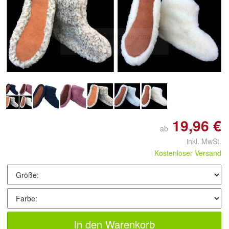
Doppelt antippen zum
vergrößern
19,96 €
ab
inkl. MwSt.
Kostenloser Versand
In den Warenkorb