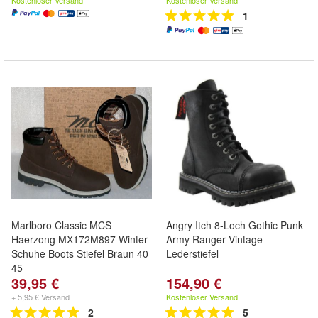
Kostenloser Versand
Kostenloser Versand
1
Marlboro Classic MCS
Angry Itch 8-Loch Gothic Punk
Haerzong MX172M897 Winter
Army Ranger Vintage
Schuhe Boots Stiefel Braun 40
Lederstiefel
45
39,95 €
154,90 €
+ 5,95 € Versand
Kostenloser Versand
2
5