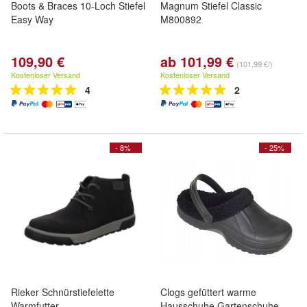
Boots & Braces 10-Loch Stiefel
Magnum Stiefel Classic
Easy Way
M800892
109,90 €
ab 101,99 €
(101,99 €/)
Kostenloser Versand
Kostenloser Versand
4
2
- 8%
- 25%
Rieker Schnürstiefelette
Clogs gefüttert warme
Warmfutter
Hausschuhe Gartenschuhe