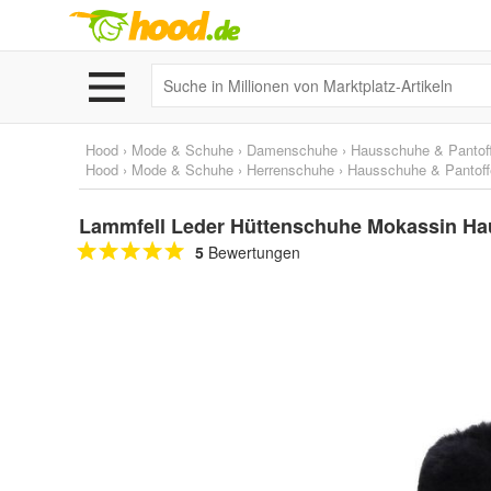
Hood
›
Mode & Schuhe
›
Damenschuhe
›
Hausschuhe & Pantoff
Hood
›
Mode & Schuhe
›
Herrenschuhe
›
Hausschuhe & Pantoff
Lammfell Leder Hüttenschuhe Mokassin Hau
5
Bewertungen