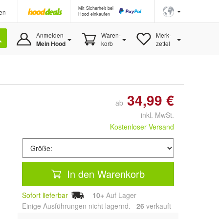
Mit Sicherheit bei
en
Hood einkaufen
Anmelden
Waren-
Merk-
Mein Hood
korb
zettel
34,99 €
ab
inkl. MwSt.
Kostenloser Versand
In den Warenkorb
Sofort lieferbar
10+
Auf Lager
Einige Ausführungen nicht lagernd.
26
 verkauft