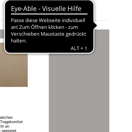
Obermaterial
:
Echtleder
Größe
:
36, 37, 41, 42, 44, 45, 46 und 47