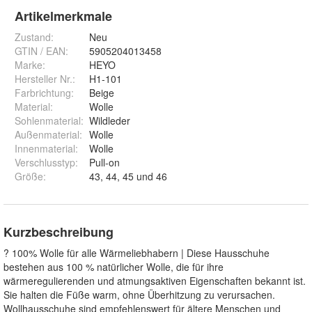
Artikelmerkmale
Zustand:
Neu
GTIN / EAN:
5905204013458
Marke:
HEYO
Hersteller Nr.:
H1-101
Farbrichtung
:
Beige
Material
:
Wolle
Sohlenmaterial
:
Wildleder
Außenmaterial
:
Wolle
Innenmaterial
:
Wolle
Verschlusstyp
:
Pull-on
Größe
:
43, 44, 45 und 46
Kurzbeschreibung
? 100% Wolle für alle Wärmeliebhabern | Diese Hausschuhe
bestehen aus 100 % natürlicher Wolle, die für ihre
wärmeregulierenden und atmungsaktiven Eigenschaften bekannt ist.
Sie halten die Füße warm, ohne Überhitzung zu verursachen.
Wollhausschuhe sind empfehlenswert für ältere Menschen und