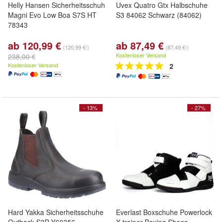
Helly Hansen Sicherheitsschuh
Uvex Quatro Gtx Halbschuhe
Magni Evo Low Boa S7S HT
S3 84062 Schwarz (84062)
78343
ab 120,99 €
ab 87,49 €
(120,99 €/)
(87,49 €/)
Kostenloser Versand
238,00 €
Kostenloser Versand
2
- 13%
- 27%
Hard Yakka Sicherheitsschuhe
Everlast Boxschuhe Powerlock