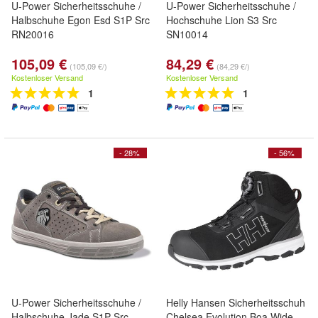
U-Power Sicherheitsschuhe /
U-Power Sicherheitsschuhe /
Halbschuhe Egon Esd S1P Src
Hochschuhe Lion S3 Src
RN20016
SN10014
105,09 €
84,29 €
(105,09 €/)
(84,29 €/)
Kostenloser Versand
Kostenloser Versand
1
1
- 28%
- 56%
U-Power Sicherheitsschuhe /
Helly Hansen Sicherheitsschuh
Halbschuhe Jade S1P Src
Chelsea Evolution Boa Wide