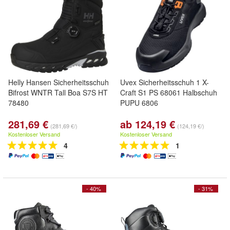
Helly Hansen Sicherheitsschuh
Uvex Sicherheitsschuh 1 X-
Bifrost WNTR Tall Boa S7S HT
Craft S1 PS 68061 Halbschuh
78480
PUPU 6806
281,69 €
ab 124,19 €
(281,69 €/)
(124,19 €/)
Kostenloser Versand
Kostenloser Versand
4
1
- 40%
- 31%