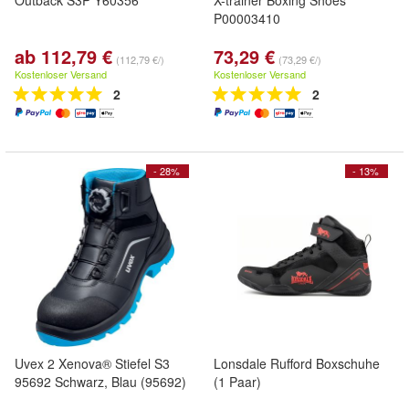
Outback S3P Y60356
X-trainer Boxing Shoes
P00003410
ab 112,79 €
73,29 €
(112,79 €/)
(73,29 €/)
Kostenloser Versand
Kostenloser Versand
2
2
- 28%
- 13%
Uvex 2 Xenova® Stiefel S3
Lonsdale Rufford Boxschuhe
95692 Schwarz, Blau (95692)
(1 Paar)