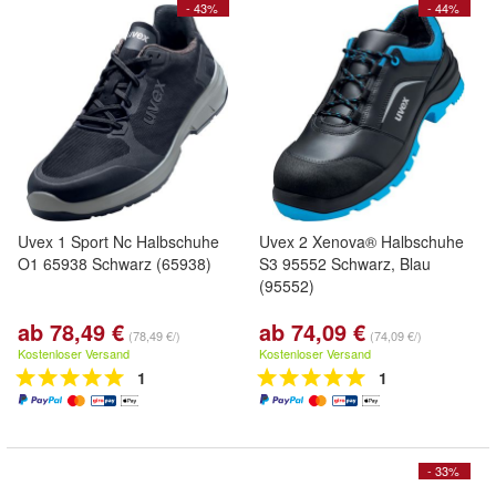
- 43%
- 44%
Uvex 1 Sport Nc Halbschuhe
Uvex 2 Xenova® Halbschuhe
O1 65938 Schwarz (65938)
S3 95552 Schwarz, Blau
(95552)
ab 78,49 €
ab 74,09 €
(78,49 €/)
(74,09 €/)
Kostenloser Versand
Kostenloser Versand
1
1
- 33%