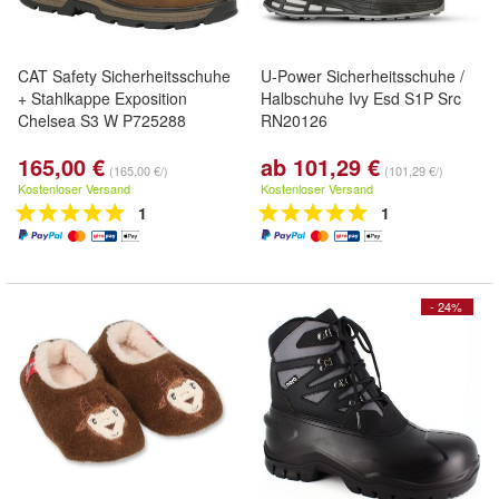
CAT Safety Sicherheitsschuhe
U-Power Sicherheitsschuhe /
+ Stahlkappe Exposition
Halbschuhe Ivy Esd S1P Src
Chelsea S3 W P725288
RN20126
165,00 €
ab 101,29 €
(165,00 €/)
(101,29 €/)
Kostenloser Versand
Kostenloser Versand
1
1
- 24%