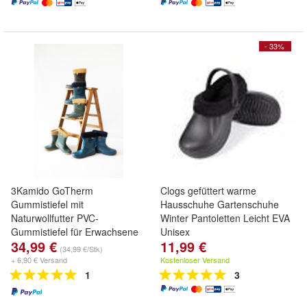
- 33%
3Kamido GoTherm
Clogs gefüttert warme
Gummistiefel mit
Hausschuhe Gartenschuhe
Naturwollfutter PVC-
Winter Pantoletten Leicht EVA
Gummistiefel für Erwachsene
Unisex
34,99 €
11,99 €
(34,99 €/Stk)
+ 6,90 € Versand
Kostenloser Versand
1
3