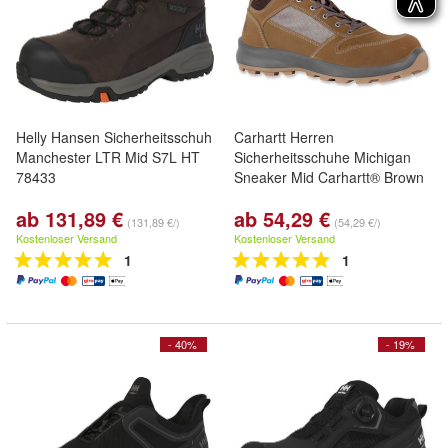
Helly Hansen Sicherheitsschuh
Carhartt Herren
Manchester LTR Mid S7L HT
Sicherheitsschuhe Michigan
78433
Sneaker Mid Carhartt® Brown
ab 131,89 €
ab 54,29 €
(131,89 €/)
(54,29 €/)
Kostenloser Versand
Kostenloser Versand
1
1
- 40%
- 19%