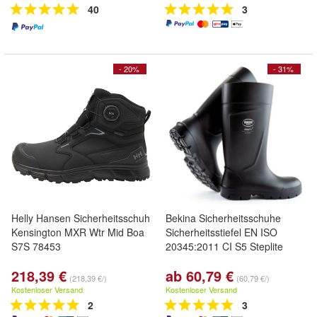
40
3
- 20%
- 31%
Helly Hansen Sicherheitsschuh
Bekina Sicherheitsschuhe
Kensington MXR Wtr Mid Boa
Sicherheitsstiefel EN ISO
S7S 78453
20345:2011 CI S5 Steplite
218,39 €
ab 60,79 €
(218,39 €/)
(60,79 €/)
Kostenloser Versand
Kostenloser Versand
2
3