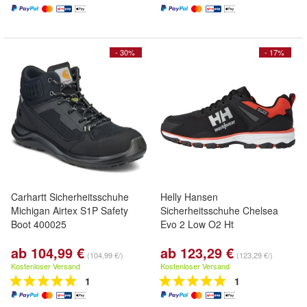
- 30%
- 17%
Carhartt Sicherheitsschuhe
Helly Hansen
Michigan Airtex S1P Safety
Sicherheitsschuhe Chelsea
Boot 400025
Evo 2 Low O2 Ht
ab 104,99 €
ab 123,29 €
(104,99 €/)
(123,29 €/)
Kostenloser Versand
Kostenloser Versand
1
1