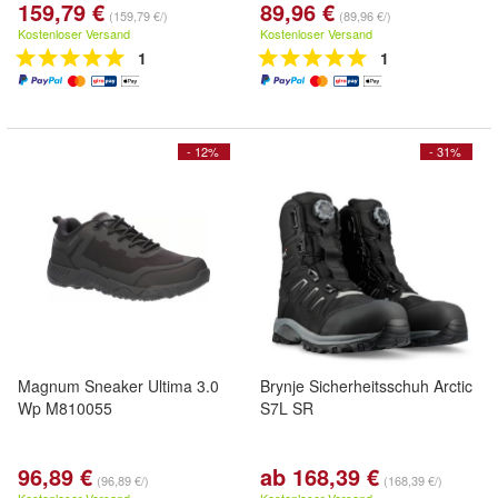
159,79 €
89,96 €
(159,79 €/)
(89,96 €/)
Kostenloser Versand
Kostenloser Versand
1
1
- 12%
- 31%
Magnum Sneaker Ultima 3.0
Brynje Sicherheitsschuh Arctic
Wp M810055
S7L SR
96,89 €
ab 168,39 €
(96,89 €/)
(168,39 €/)