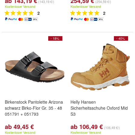
ab 143,19 €
254,59 €
(143,19 €/)
(254,59 €/)
Kostenloser Versand
Kostenloser Versand
2
2
- 18%
- 40%
Birkenstock Pantolette Arizona
Helly Hansen
schwarz Birko-Flor Gr. 35 - 48
Sicherheitsschuhe Oxford Mid
051791 + 051793
S3
ab 49,45 €
ab 106,49 €
(106,49 €/)
Kostenloser Versand
Kostenloser Versand