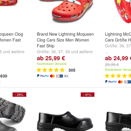
Mcqueen Clog
Brand New Lightning Mcqueen
Lightning Mc
Women Fast
Clog Cars Size Men Women
Cars Größe 
Fast Ship
Größe:
36
,
37
8
und
weitere
Größe:
36
,
37
,
38
und
weitere
...
ab 25,99 €
ab 24,99 
...
Kostenloser Versand
29,99 €
305
Kostenloser Vers
630
- 29%
- 41%