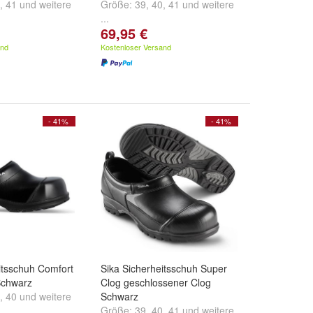
,
41
und
weitere
Größe:
39
,
40
,
41
und
weitere
...
69,95 €
and
Kostenloser Versand
- 41%
- 41%
itsschuh Comfort
Sika Sicherheitsschuh Super
Schwarz
Clog geschlossener Clog
,
40
und
weitere
Schwarz
Größe:
39
,
40
,
41
und
weitere