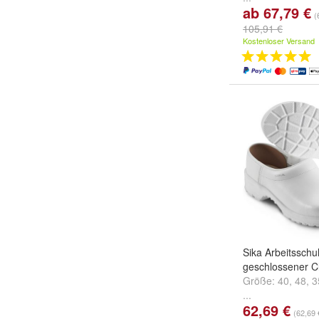
ab 67,79 €
(
105,91 €
Kostenloser Versand
Sika Arbeitssch
geschlossener C
Größe:
40
,
48
,
3
...
62,69 €
(62,69 