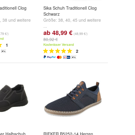
ditionell Clog
Sika Schuh Traditionell Clog
Schwarz
,
38
und
weitere
Größe:
38
,
40
,
45
und
weitere
...
ab 48,99 €
,79 €/)
(48,99 €/)
and
80,92 €
1
Kostenloser Versand
2
per Halbschuh
RIEKER B5252-14 Herren