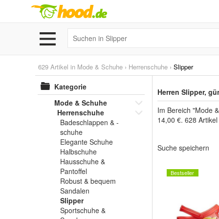
629 Artikel in
Mode & Schuhe
›
Herrenschuhe
›
Slipper
Kategorie
Herren Slipper, g
Mode & Schuhe
Im Bereich "Mode &
Herrenschuhe
14,00 €. 628 Artike
Badeschlappen & -
schuhe
Elegante Schuhe
Suche speichern
Halbschuhe
Hausschuhe &
Pantoffel
Bestseller
Robust & bequem
Sandalen
Slipper
Sportschuhe &