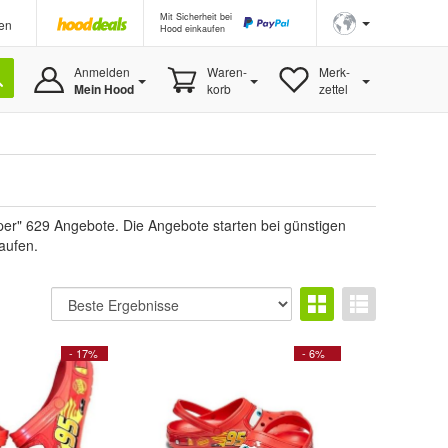
Mit Sicherheit bei
en
Hood einkaufen
Anmelden
Waren-
Merk-
Mein Hood
korb
zettel
er" 629 Angebote. Die Angebote starten bei günstigen
aufen.
- 17%
- 6%