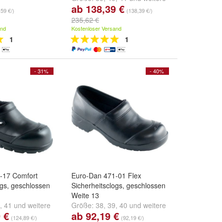
ab 138,39 €
...
,59 €/)
(138,39 €/)
235,62 €
and
Kostenloser Versand
1
1
- 31%
- 40%
-17 Comfort
Euro-Dan 471-01 Flex
ogs, geschlossen
Sicherheitsclogs, geschlossen
Weite 13
,
41
und
weitere
Größe:
38
,
39
,
40
und
weitere
 €
ab 92,19 €
...
(124,89 €/)
(92,19 €/)