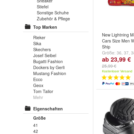
Sneaker
Stiefel
Sonstige Schuhe
Zubehör & Pflege
Top Marken
New Lightning 
Rieker
Cars Size Men 
Sika
Ship
Skechers
Größe:
36
,
37
,
3
Josef Seibel
ab 23,99 €
...
Bugatti Fashion
25,99 €
Dockers by Gerli
Kostenloser Versand
Mustang Fashion
Ecco
Geox
Tom Tailor
Mehr
Eigenschaften
Größe
41
42