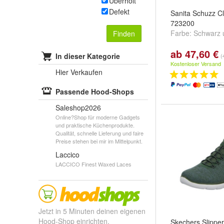
Überholt
Defekt
Sanita Schuzz C
723200
Farbe:
Schwarz
Finden
ab 47,60 €
In dieser Kategorie
(
Kostenloser Versand
Hier Verkaufen
Passende Hood-Shops
Saleshop2026
Online?Shop für moderne Gadgets
und praktische Küchenprodukte.
Qualität, schnelle Lieferung und faire
Preise stehen bei mir im Mittelpunkt.
Laccico
LACCICO Finest Waxed Laces
Jetzt in 5 Minuten deinen eigenen
Hood-Shop einrichten.
Skechers Slippe