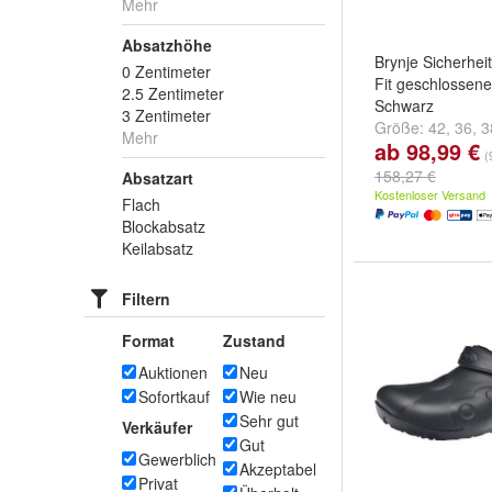
Mehr
Absatzhöhe
Brynje Sicherhei
0 Zentimeter
Fit geschlossene
2.5 Zentimeter
Schwarz
3 Zentimeter
Größe:
42
,
36
,
3
Mehr
ab 98,99 €
...
(
158,27 €
Absatzart
Kostenloser Versand
Flach
Blockabsatz
Keilabsatz
Filtern
Format
Zustand
Auktionen
Neu
Sofortkauf
Wie neu
Sehr gut
Verkäufer
Gut
Gewerblich
Akzeptabel
Privat