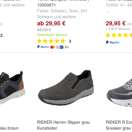
3
und
weitere
10000871
Größe:
41
,
45
Farbe:
Schwarz
,
Grau
,
001
...
Schwarz
und
weitere ...
ab 29,95 €
29,95 €
€/)
(29
+ 4,95 € Versand
45,00 €
2
Kostenloser Versand
3
RIEKER Herren Slipper grau
RIEKER R Evo
blau braun
Kunstleder
Sneaker grau g