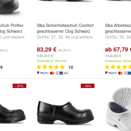
schuh Proflex
Sika Sicherheitsschuh Comfort
Sika Arbeitss
log Schwarz
geschlossener Clog Schwarz
geschlossene
0
und
weitere
Größe:
37
,
39
,
46
und
weitere
Größe:
35
,
36
...
...
83,29 €
ab 67,79 
89 €/)
(83,29 €/)
141,61 €
114,24 €
Kostenloser Versand
Kostenloser Vers
9
10
- 37%
- 40%