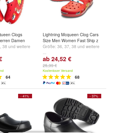
Queen Clogs
Lightning Mcqueen Clog Cars
Herren Damen
Size Men Women Fast Ship z
,
38
und
weitere
Größe:
36
,
37
,
38
und
weitere
...
€
ab 24,52 €
25,99 €
and
Kostenloser Versand
64
68
- 41%
- 37%