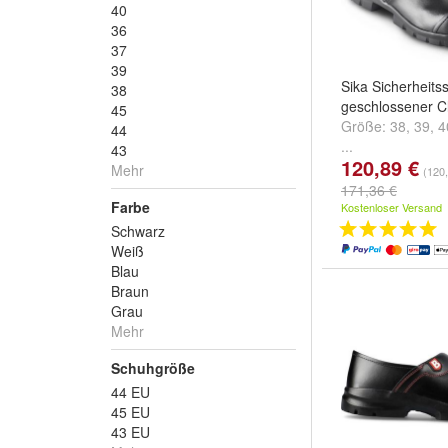
40
36
37
39
Sika Sicherheits
38
geschlossener C
45
Größe:
38
,
39
,
4
44
...
43
120,89 €
Mehr
(120,
171,36 €
Farbe
Kostenloser Versand
Schwarz
Weiß
Blau
Braun
Grau
Mehr
Schuhgröße
44 EU
45 EU
43 EU