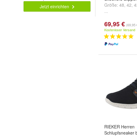
Größe:
48
,
42
,
4
Jetzt einrichten
...
69,95 €
(69,95 
Kostenloser Versand
RIEKER Herren
Schlupfsneaker 