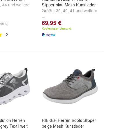
,
44
und
weitere
Slipper blau Mesh Kunstleder
Größe:
39
,
40
,
41
und
weitere
...
69,95 €
,95 €/)
Kostenloser Versand
2
lution Herren
RIEKER Herren Boots Slipper
rey Textil weit
beige Mesh Kunstleder