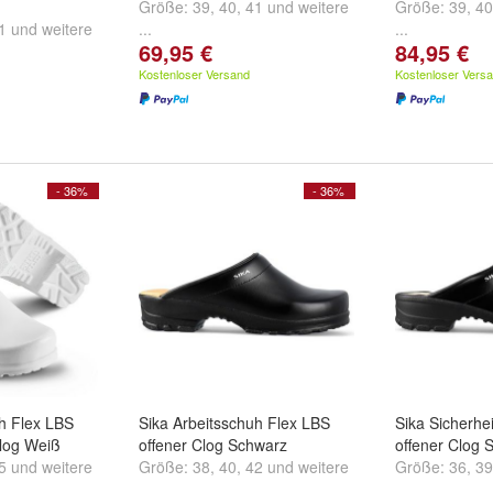
Größe:
39
,
40
,
41
und
weitere
Größe:
39
,
40
1
und
weitere
...
...
69,95 €
84,95 €
Kostenloser Versand
Kostenloser Vers
- 36%
- 36%
uh Flex LBS
Sika Arbeitsschuh Flex LBS
Sika Sicherhe
log Weiß
offener Clog Schwarz
offener Clog 
5
und
weitere
Größe:
38
,
40
,
42
und
weitere
Größe:
36
,
39
...
...