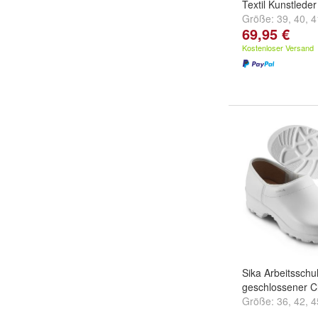
Textil Kunstleder
Größe:
39
,
40
,
4
69,95 €
...
Kostenloser Versand
Sika Arbeitssch
geschlossener C
Größe:
36
,
42
,
4
...