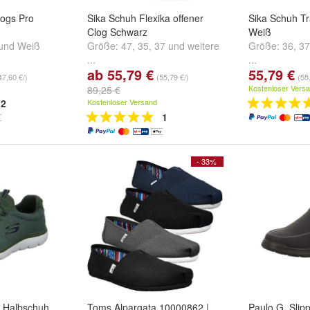
logs Pro
Sika Schuh Flexika offener
Sika Schuh Tra
Clog Schwarz
Weiß
und
Weiß
Größe:
47
,
35
,
37
und
weitere
Größe:
36
,
37
...
...
ab 55,79 €
55,79 €
47,60 €/)
(55,79 €/)
(55
Kostenloser Vers
89,25 €
2
Kostenloser Versand
1
- 33%
r Halbschuh
Toms Alpargata 10000862 |
Paulo G. Slip