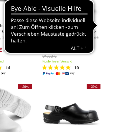
chuh Comfort
Sika Schuh Flexika
r Clog Schwarz
geschlossener Clog Schwarz
,
37
und
weitere
Größe:
36
,
44
,
47
und
weitere
...
€
57,49 €
(67,79 €/)
(57,49 €/)
91,63 €
and
Kostenloser Versand
14
10
- 26%
- 39%