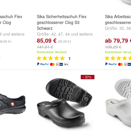
tsschuh Flex
Sika Sicherheitsschuh Flex
Sika Arbeits
r Clog
geschlossener Clog S3
geschlossene
Schwarz
Größe:
35
,
36
8
und
weitere
Größe:
42
,
47
,
44
und
weitere
...
85,09 €
ab 79,79 
...
98,99 €/)
(85,09 €/)
141,61 €
108,29 €
Kostenloser Versand
Kostenloser Vers
1
- 37%