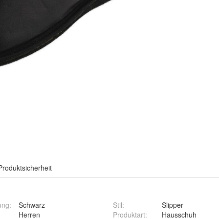
Produktsicherheit
ung
:
Schwarz
Stil
:
Slipper
:
Herren
Produktart
:
Hausschuh