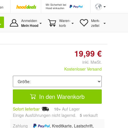
Mit Sicherheit bei
en
Hood einkaufen
Anmelden
Waren-
Merk-
Mein Hood
korb
zettel
19,99 €
inkl. MwSt.
Kostenloser Versand
In den Warenkorb
Sofort lieferbar
10+
Auf Lager
Einige Ausführungen nicht lagernd.
5
 verkauft
Zahlung
, Kreditkarte, Lastschrift,