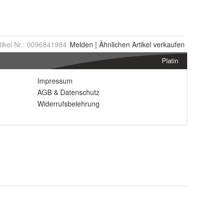
tikel Nr.:
0096841984
Melden
|
Ähnlichen
Artikel verkaufen
Platin
Impressum
AGB
&
Datenschutz
Widerrufsbelehrung