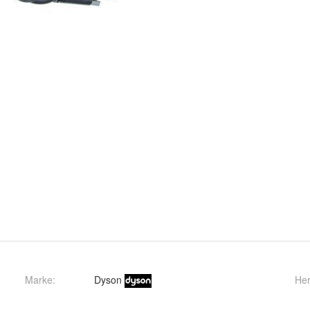
Marke:
Dyson
Her