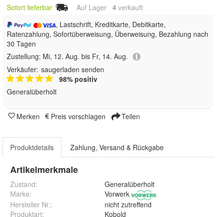
Sofort lieferbar
Auf Lager
4
 verkauft
, Lastschrift, Kreditkarte, Debitkarte,
Ratenzahlung, Sofortüberweisung, Überweisung, Bezahlung nach
30 Tagen
Zustellung:
Mi, 12. Aug. bis Fr, 14. Aug.
Verkäufer:
saugerladen senden
98% positiv
Generalüberholt
Merken
Preis vorschlagen
Teilen
Produktdetails
Zahlung, Versand & Rückgabe
Artikelmerkmale
Zustand:
Generalüberholt
Marke:
Vorwerk
Hersteller Nr.:
nicht zutreffend
Produktart
:
Kobold