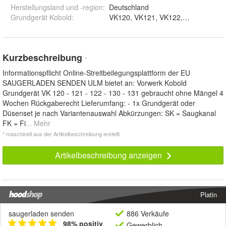
Herstellungsland und -region
:
Deutschland
Grundgerät Kobold
:
VK120, VK121, VK122, VK130, VK131,
Kurzbeschreibung
*
Informationspflicht Online-Streitbeilegungsplattform der EU
SAUGERLADEN SENDEN ULM bietet an: Vorwerk Kobold
Grundgerät VK 120 - 121 - 122 - 130 - 131 gebraucht ohne Mängel 4
Wochen Rückgaberecht Lieferumfang: - 1x Grundgerät oder
Düsenset je nach Variantenauswahl Abkürzungen: SK = Saugkanal
FK = Fi
... Mehr
* maschinell aus der Artikelbeschreibung erstellt
Artikelbeschreibung anzeigen
Platin
saugerladen senden
886 Verkäufe
98% positiv
Gewerblich