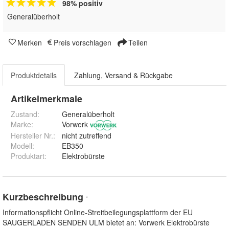
98% positiv
Generalüberholt
Merken
Preis vorschlagen
Teilen
Produktdetails
Zahlung, Versand & Rückgabe
Artikelmerkmale
Zustand:
Generalüberholt
Marke:
Vorwerk
Hersteller Nr.:
nicht zutreffend
Modell
:
EB350
Produktart
:
Elektrobürste
Kurzbeschreibung
*
Informationspflicht Online-Streitbeilegungsplattform der EU
SAUGERLADEN SENDEN ULM bietet an: Vorwerk Elektrobürste