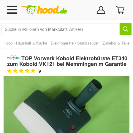
Hood
›
Haushalt & Küche
›
Elektrogeräte
›
Staubsauger
›
Zubehör & Teile
TOP Vorwerk Kobold Elektrobürste ET340
zum Kobold VK121 bei Memmingen m Garantie
9