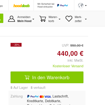
Mit Sicherheit bei
en
Hood einkaufen
Anmelden
Waren-
Merk-
Mein Hood
korb
zettel
- 20%
UVP:
550,00 €
440,00 €
inkl. MwSt.
Kostenloser Versand
In den Warenkorb
5
Auf Lager
5
 verkauft
Zahlung
, Lastschrift,
Kreditkarte, Debitkarte,