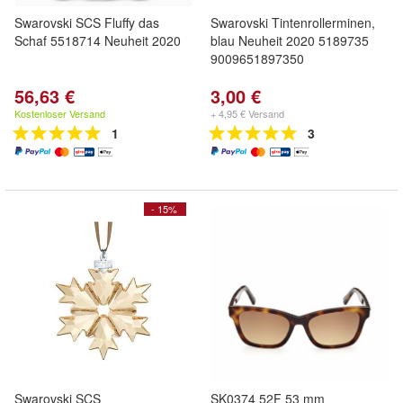
Swarovski SCS Fluffy das
Swarovski Tintenrollerminen,
Schaf 5518714 Neuheit 2020
blau Neuheit 2020 5189735
9009651897350
56,63 €
3,00 €
Kostenloser Versand
+ 4,95 € Versand
1
3
- 15%
Swarovski SCS
SK0374 52F 53 mm