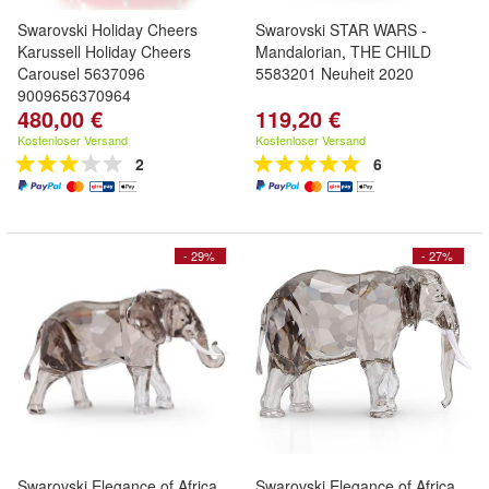
Swarovski Holiday Cheers
Swarovski STAR WARS -
Karussell Holiday Cheers
Mandalorian, THE CHILD
Carousel 5637096
5583201 Neuheit 2020
9009656370964
480,00 €
119,20 €
Kostenloser Versand
Kostenloser Versand
2
6
- 29%
- 27%
Swarovski Elegance of Africa
Swarovski Elegance of Africa