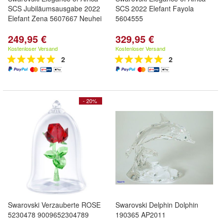
SCS Jubiläumsausgabe 2022
SCS 2022 Elefant Fayola
Elefant Zena 5607667 Neuhei
5604555
249,95 €
329,95 €
Kostenloser Versand
Kostenloser Versand
2
2
- 20%
Swarovski Verzauberte ROSE
Swarovski Delphin Dolphin
5230478 9009652304789
190365 AP2011