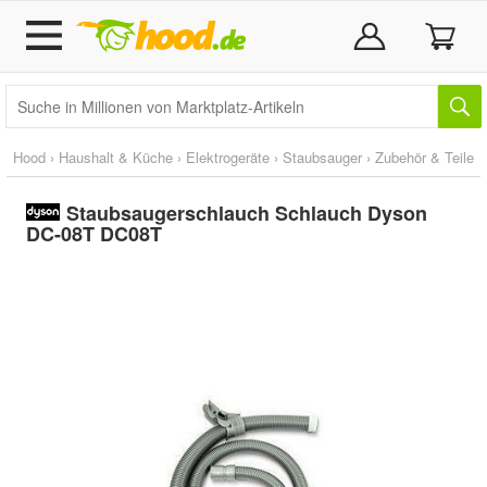
Hood
›
Haushalt & Küche
›
Elektrogeräte
›
Staubsauger
›
Zubehör & Teile
Staubsaugerschlauch Schlauch Dyson
DC-08T DC08T