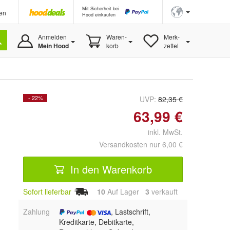
Mit Sicherheit bei
en
Hood einkaufen
Anmelden
Waren-
Merk-
Mein Hood
korb
zettel
- 22%
UVP:
82,35 €
63,99 €
inkl. MwSt.
Versandkosten nur 6,00 €
In den Warenkorb
Sofort lieferbar
10
Auf Lager
3
 verkauft
Zahlung
, Lastschrift,
Kreditkarte, Debitkarte,