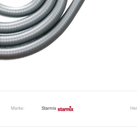
Marke:
Starmix
Her