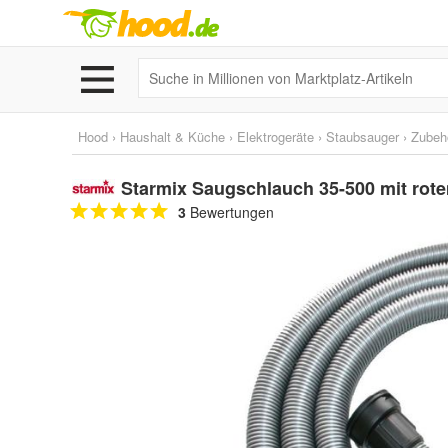
Hood
›
Haushalt & Küche
›
Elektrogeräte
›
Staubsauger
›
Zubehö
Starmix Saugschlauch 35-500 mit rote
3
Bewertungen