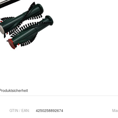
Produktsicherheit
GTIN / EAN:
4250258892674
Ma