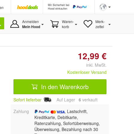
Mit Sicherheit bei
en
Hood einkaufen
Anmelden
Waren-
Merk-
Mein Hood
korb
zettel
12,99 €
inkl. MwSt.
Kostenloser Versand
In den Warenkorb
Sofort lieferbar
Auf Lager
6
 verkauft
Zahlung
, Lastschrift,
Kreditkarte, Debitkarte,
Ratenzahlung, Sofortüberweisung,
Überweisung, Bezahlung nach 30