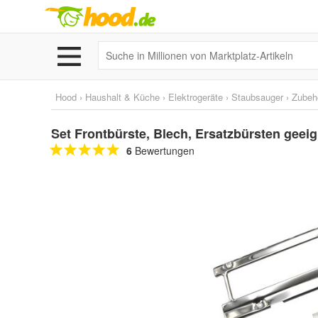
Hood
›
Haushalt & Küche
›
Elektrogeräte
›
Staubsauger
›
Zubehö
Set Frontbürste, Blech, Ersatzbürsten geei
6
Bewertungen