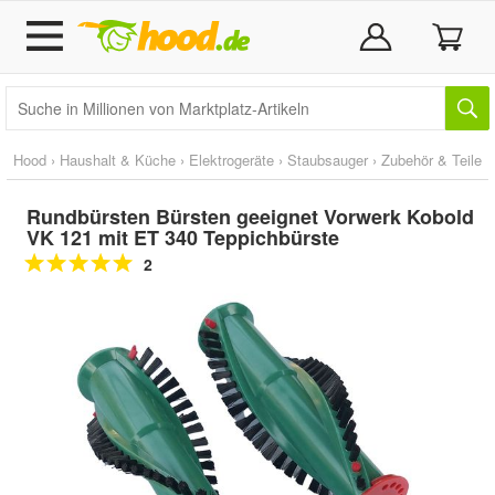
Hood
›
Haushalt & Küche
›
Elektrogeräte
›
Staubsauger
›
Zubehör & Teile
Rundbürsten Bürsten geeignet Vorwerk Kobold
VK 121 mit ET 340 Teppichbürste
2