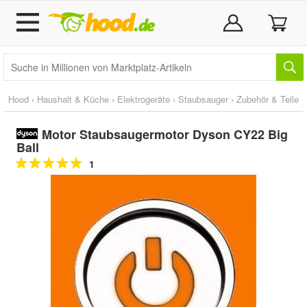
Hood
›
Haushalt & Küche
›
Elektrogeräte
›
Staubsauger
›
Zubehör & Teile
Motor Staubsaugermotor Dyson CY22 Big
Ball
1