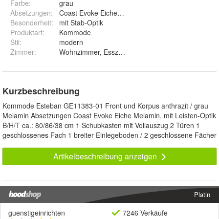
Farbe
:
grau
Absetzungen
:
Coast Evoke Eiche Melamin
Besonderheit
:
mit Stab-Optik
Produktart
:
Kommode
Stil
:
modern
Zimmer
:
Wohnzimmer, Esszimmer
Kurzbeschreibung
Kommode Esteban GE11383-01 Front und Korpus anthrazit / grau
Melamin Absetzungen Coast Evoke Eiche Melamin, mit Leisten-Optik
B/H/T ca.: 80/86/38 cm 1 Schubkasten mit Vollauszug 2 Türen 1
geschlossenes Fach 1 breiter Einlegeboden / 2 geschlossene Fächer
Artikelbeschreibung anzeigen
Platin
guenstigeinrichten
7246 Verkäufe