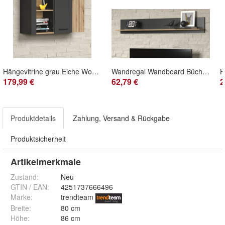
Hängevitrine grau Eiche Wohnzimmer und Esszimmer Vitrine hängend Esteban 90 x 99 cm
Wandregal Wandboard Bücherregal grau Eiche Wohn- und Esszimmer Regal 167 cm Esteban
179,99 €
62,79 €
2
Produktdetails
Zahlung, Versand & Rückgabe
Produktsicherheit
Artikelmerkmale
Zustand:
Neu
GTIN / EAN:
4251737666496
Marke:
trendteam
Breite
:
80 cm
Höhe
:
86 cm