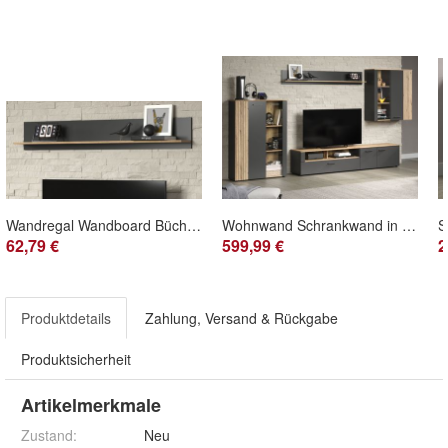
Wandregal Wandboard Bücherregal grau Eiche Wohn- und Esszimmer Regal 167 cm Esteban
Wohnwand Schrankwand in grau Eiche Wohnzimmer Schrank Set 4-tlg. Esteban 340 cm
62,79 €
599,99 €
2
Produktdetails
Zahlung, Versand & Rückgabe
Produktsicherheit
Artikelmerkmale
Zustand:
Neu