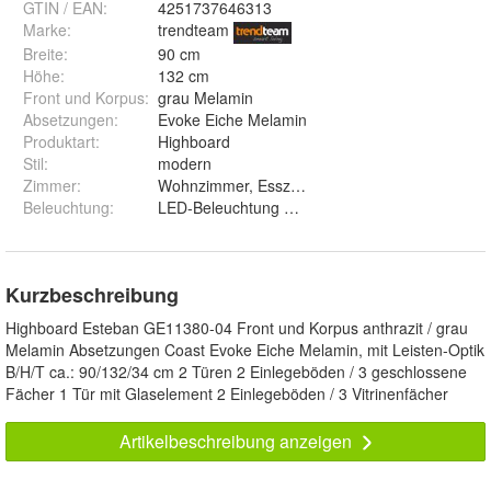
GTIN / EAN:
4251737646313
Marke:
trendteam
Breite
:
90 cm
Höhe
:
132 cm
Front und Korpus
:
grau Melamin
Absetzungen
:
Evoke Eiche Melamin
Produktart
:
Highboard
Stil
:
modern
Zimmer
:
Wohnzimmer, Esszimmer
Beleuchtung
:
LED-Beleuchtung Set 1 und Ohne Beleuchtung
Kurzbeschreibung
Highboard Esteban GE11380-04 Front und Korpus anthrazit / grau
Melamin Absetzungen Coast Evoke Eiche Melamin, mit Leisten-Optik
B/H/T ca.: 90/132/34 cm 2 Türen 2 Einlegeböden / 3 geschlossene
Fächer 1 Tür mit Glaselement 2 Einlegeböden / 3 Vitrinenfächer
Artikelbeschreibung anzeigen