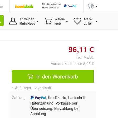
Mit Sicherheit bei
en
Hood einkaufen
Anmelden
Waren-
Merk-
Mein Hood
korb
zettel
96,11 €
inkl. MwSt.
Versandkosten nur 8,95 €
In den Warenkorb
1
Auf Lager
2
 verkauft
Zahlung
, Kreditkarte, Lastschrift,
Ratenzahlung, Vorkasse per
Überweisung, Barzahlung bei
Abholung