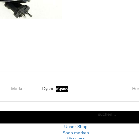
Marke:
Dyson
Her