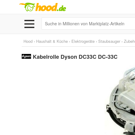
Hood
›
Haushalt & Küche
›
Elektrogeräte
›
Staubsauger
›
Zubehö
Kabelrolle Dyson DC33C DC-33C