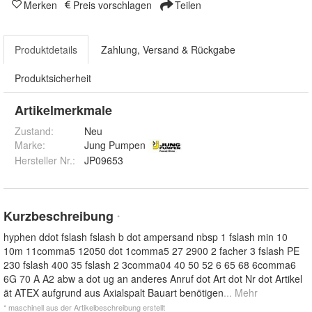
Merken
Preis vorschlagen
Teilen
Produktdetails
Zahlung, Versand & Rückgabe
Produktsicherheit
Artikelmerkmale
Zustand:
Neu
Marke:
Jung Pumpen
Hersteller Nr.:
JP09653
Kurzbeschreibung
*
hyphen ddot fslash fslash b dot ampersand nbsp 1 fslash min 10
10m 11comma5 12050 dot 1comma5 27 2900 2 facher 3 fslash PE
230 fslash 400 35 fslash 2 3comma04 40 50 52 6 65 68 6comma6
6G 70 A A2 abw a dot ug an anderes Anruf dot Art dot Nr dot Artikel
ät ATEX aufgrund aus Axialspalt Bauart benötigen
... Mehr
* maschinell aus der Artikelbeschreibung erstellt