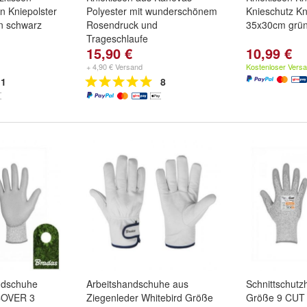
n Kniepolster
Polyester mit wunderschönem
Knieschutz K
n schwarz
Rosendruck und
35x30cm grü
Trageschlaufe
15,90 €
10,99 €
+ 4,90 € Versand
Kostenloser Vers
1
8
ndschuhe
Arbeitshandschuhe aus
Schnittschut
COVER 3
Ziegenleder Whitebird Größe
Größe 9 CUT