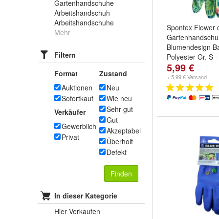
Gartenhandschuhe
Arbeitshandschuh
Arbeitshandschuhe
Spontex Flower 
Mehr
Gartenhandschu
Blumendesign B
Filtern
Polyester Gr. S 
5,99 €
Größen:
7 - 7,5 
Format
Zustand
8,5 ( M/L )
+ 5,99 € Versand
Auktionen
Neu
Sofortkauf
Wie neu
Sehr gut
Verkäufer
Gut
Gewerblich
Akzeptabel
Privat
Überholt
Defekt
Finden
In dieser Kategorie
Hier Verkaufen