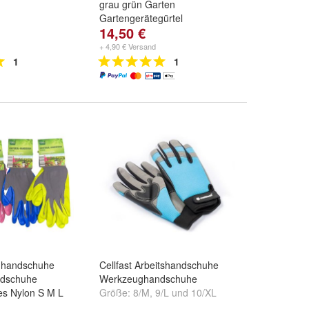
grau grün Garten
Gartengerätegürtel
14,50 €
+ 4,90 € Versand
1
1
nhandschuhe
Cellfast Arbeitshandschuhe
ndschuhe
Werkzeughandschuhe
es Nylon S M L
Größe:
8/M
,
9/L
und
10/XL