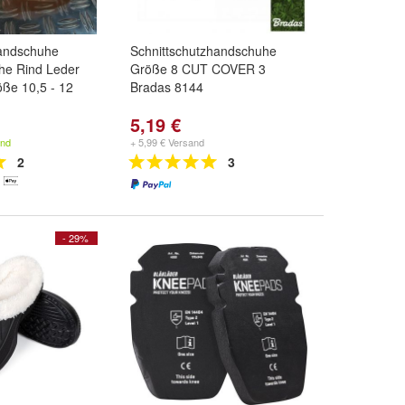
handschuhe
Schnittschutzhandschuhe
e Rind Leder
Größe 8 CUT COVER 3
ße 10,5 - 12
Bradas 8144
5,19 €
and
+ 5,99 € Versand
2
3
- 29%