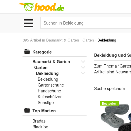
395 Artikel in
Baumarkt & Garten
›
Garten
›
Bekleidung
Kategorie
Bekleidung und Sc
Baumarkt & Garten
Zum Thema "Garten",
Garten
Artikel sind Neuwar
Bekleidung
Bekleidung
Gartenschuhe
Suche speichern
Handschuhe
Knieschützer
Sonstige
Bestseller
Top Marken
Bradas
Blackfox