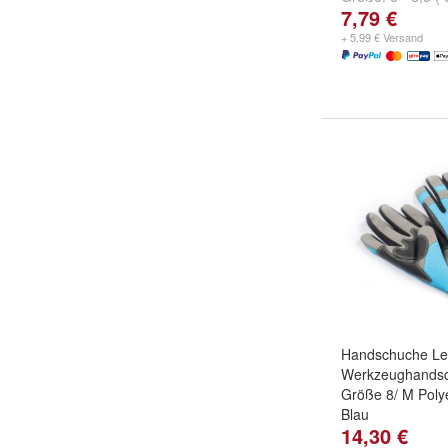
7,79 €
)
und
8 - 8,5 ( L 
+ 5,99 € Versand
Handschuche Le
Werkzeughandsc
Größe 8/ M Polye
Blau
14,30 €