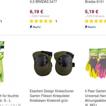
9,5 BRADAS 3477
Bradas 8151
6,19 €
5,19 €
+ 5,99 € Versand
+ 5,99 € Versand
1
1
Esschert Design Knieschoner
5 Paar Garte
 für feuchte
Garten Fliesen Kniepolster
Universal Ha
r. S - L
Kniekissen Kniebrett grün
Atmungsaktiv
S )
,
7 - 7,5 ( M
XL NEU