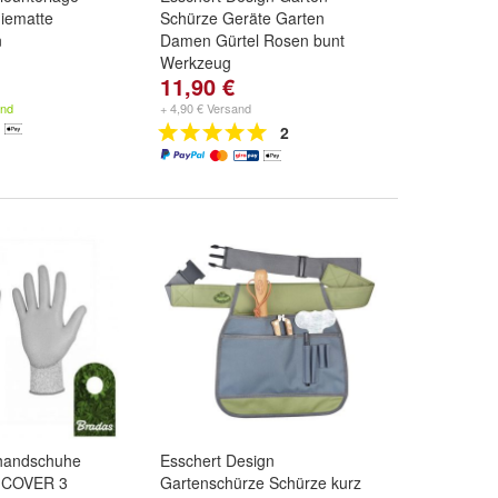
niematte
Schürze Geräte Garten
n
Damen Gürtel Rosen bunt
Werkzeug
11,90 €
and
+ 4,90 € Versand
2
zhandschuhe
Esschert Design
 COVER 3
Gartenschürze Schürze kurz