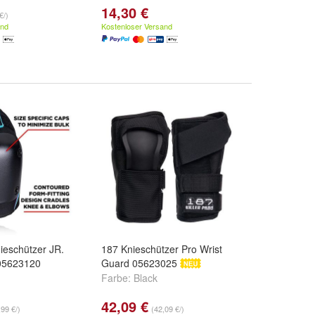
14,30 €
Grün
,
Gelb
und
€/)
and
Kostenloser Versand
ieschützer JR.
187 Knieschützer Pro Wrist
 05623120
Guard 05623025
Farbe:
Black
42,09 €
,99 €/)
(42,09 €/)