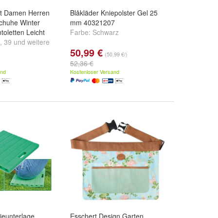
rt Damen Herren
Blåkläder Kniepolster Gel 25
chuhe Winter
mm 40321207
toletten Leicht
Farbe:
Schwarz
,
39
und
weitere
50,99 €
(50,99 €/)
52,36 €
and
Kostenloser Versand
ieunterlage
Esschert Design Garten