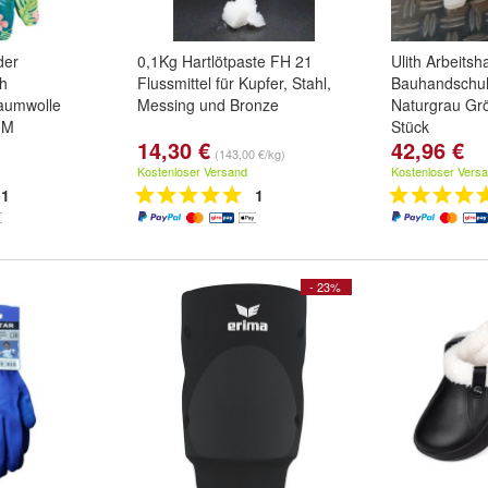
der
0,1Kg Hartlötpaste FH 21
Ulith Arbeits
h
Flussmittel für Kupfer, Stahl,
Bauhandschuh
aumwolle
Messing und Bronze
Naturgrau Grö
- M
Stück
14,30 €
42,96 €
( S/M )
und
8 -
(143,00 €/kg)
Kostenloser Versand
Kostenloser Vers
1
1
- 23%