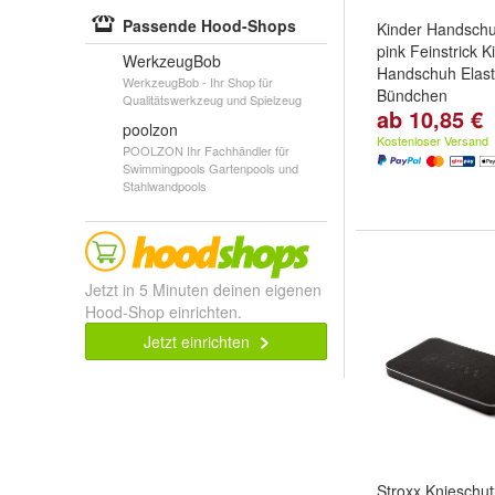
Passende Hood-Shops
Kinder Handschu
pink Feinstrick K
WerkzeugBob
Handschuh Elast
WerkzeugBob - Ihr Shop für
Bündchen
Qualitätswerkzeug und Spielzeug
ab 10,85 €
Farben:
Pink
un
poolzon
Kostenloser Versand
POOLZON Ihr Fachhändler für
Swimmingpools Gartenpools und
Stahlwandpools
Jetzt in 5 Minuten deinen eigenen
Hood-Shop einrichten.
Jetzt einrichten
Stroxx Knieschut