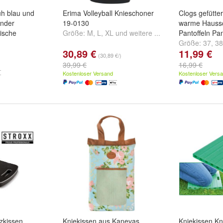
h blau und
Erima Volleyball Knieschoner
Clogs gefütte
inder
19-0130
warme Hauss
ische
Größe:
M
,
L
,
XL
und
weitere ...
Pantoffeln Pan
Größe:
37
,
38
30,89 €
11,99 €
d
Blau
...
(30,89 €/)
39,99 €
16,99 €
Kostenloser Versand
Kostenloser Vers
zkissen
Kniekissen aus Kanevas
Kniekissen Kn