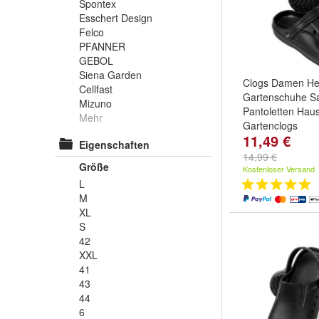
Spontex
Esschert Design
Felco
PFANNER
GEBOL
Siena Garden
Clogs Damen He
Cellfast
Gartenschuhe S
Mizuno
Pantoletten Hau
Mehr
Gartenclogs
11,49 €
Farbe:
Blau
,
Gra
Eigenschaften
Schwarz
14,99 €
Größe
Kostenloser Versand
L
M
XL
S
42
XXL
41
43
44
6