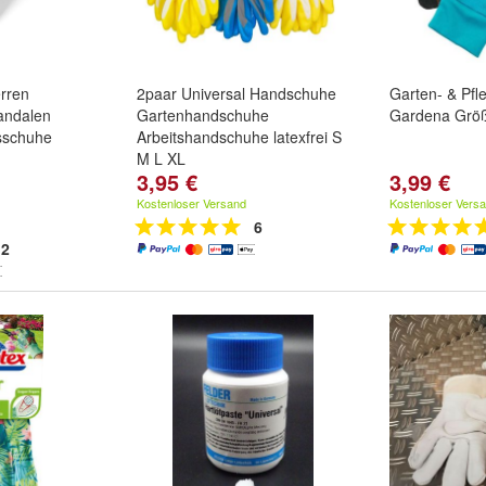
rren
2paar Universal Handschuhe
Garten- & Pf
andalen
Gartenhandschuhe
Gardena Grö
sschuhe
Arbeitshandschuhe latexfrei S
M L XL
3,95 €
3,99 €
und
Rosa
Größe:
S
,
M
,
L
und
weitere ...
Kostenloser Versand
Kostenloser Vers
6
2