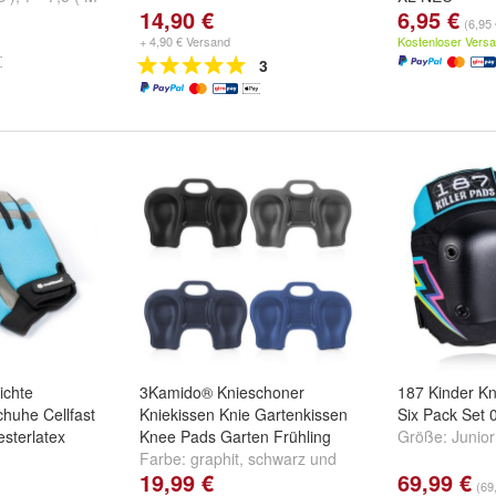
14,90 €
6,95 €
)
Farbe:
Blau
,
(6,95 
weitere ...
+ 4,90 € Versand
Kostenloser Vers
3
ichte
3Kamido® Knieschoner
187 Kinder Kn
huhe Cellfast
Kniekissen Knie Gartenkissen
Six Pack Set
sterlatex
Knee Pads Garten Frühling
Größe:
Junior
Farbe:
graphit
,
schwarz
und
19,99 €
69,99 €
blau
(69