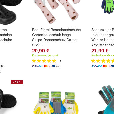
rren
Beet Floral Rosenhandschuhe
Spontex 2er 
andalen
Gartenhandschuh lange
(blau oder gr
sschuhe
Stulpe Dornenschutz Damen
Worker Hand
S/M/L
Arbeitshands
20,90 €
21,90 €
u
und
Rosenhandschuhe
Dornenschutz:
Floral Weiß
Kostenloser Versand
Kostenloser Vers
und
Floral Rot
1
18
- 33%