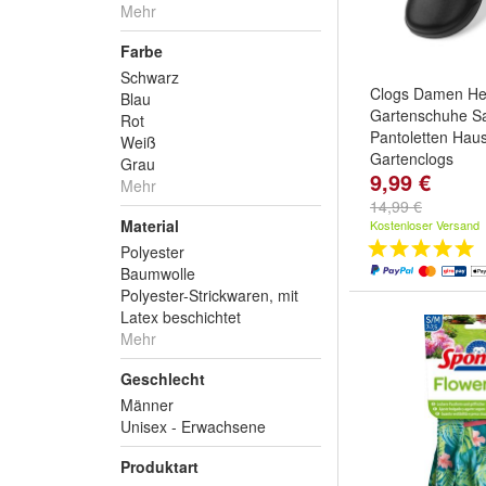
Mehr
Farbe
Schwarz
Clogs Damen He
Blau
Gartenschuhe S
Rot
Pantoletten Hau
Weiß
Gartenclogs
Grau
9,99 €
Farbe:
Schwarz
Mehr
14,99 €
Material
Kostenloser Versand
Polyester
Baumwolle
Polyester-Strickwaren, mit
Latex beschichtet
Mehr
Geschlecht
Männer
Unisex - Erwachsene
Produktart