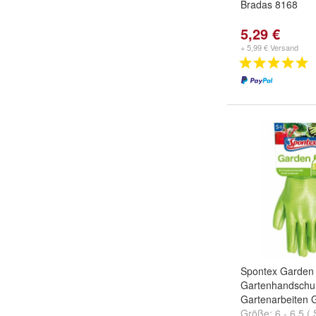
Bradas 8168
5,29 €
+ 5,99 € Versand
Spontex Garden
Gartenhandschuh
Gartenarbeiten G
Größe:
6 - 6,5 ( 