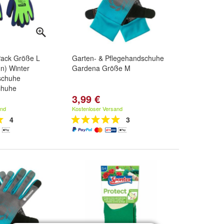
Pack Größe L
Garten- & Pflegehandschuhe
ün) Winter
Gardena Größe M
schuhe
chuhe
3,99 €
and
Kostenloser Versand
4
3