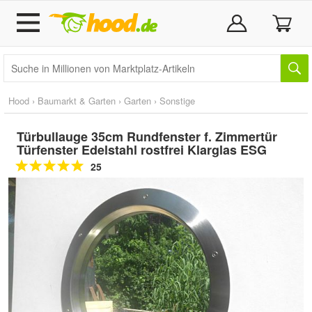
Hood
›
Baumarkt & Garten
›
Garten
›
Sonstige
Türbullauge 35cm Rundfenster f. Zimmertür
Türfenster Edelstahl rostfrei Klarglas ESG
25