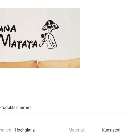
Produktsicherheit
heiten
:
Hochglanz
Material
:
Kunststoff