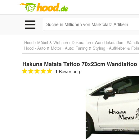
Hood
›
Möbel & Wohnen
›
Dekoration
›
Wanddekoration
›
Wandt
Hood
›
Auto & Motor
›
Auto: Tuning & Styling
›
Aufkleber & Foli
Hakuna Matata Tattoo 70x23cm Wandtattoo
1
Bewertung