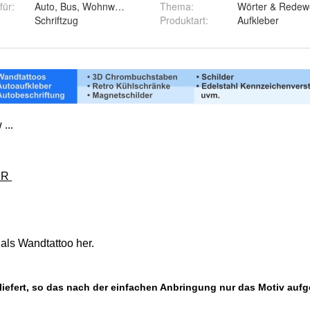
für
:
Auto, Bus, Wohnwagen, Wand, Fenster
Thema
:
Wörter & Rede
Schriftzug
Produktart
:
Aufkleber