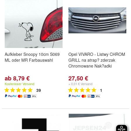
Aufkleber Snoopy 10cm S069
Opel VIVARO - Listwy CHROM
ML oder MR Farbauswahl
GRILL na atrap? zderzak
Chromowane Nak?adki
ab 8,79 €
27,50 €
Kostenloser Versand
+ 0,01 € Versand
39
1