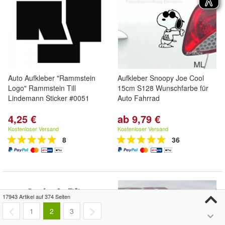
Auto Aufkleber "Rammstein
Aufkleber Snoopy Joe Cool
Logo" Rammstein Till
15cm S128 Wunschfarbe für
Lindemann Sticker #0051
Auto Fahrrad
4,25 €
ab 9,79 €
Kostenloser Versand
Kostenloser Versand
8
36
17943 Artikel auf 374 Seiten
1
2
3