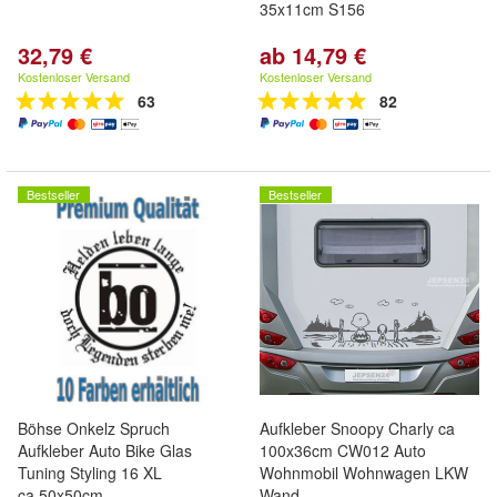
35x11cm S156
32,79 €
ab 14,79 €
Kostenloser Versand
Kostenloser Versand
63
82
Bestseller
Bestseller
Böhse Onkelz Spruch
Aufkleber Snoopy Charly ca
Aufkleber Auto Bike Glas
100x36cm CW012 Auto
Tuning Styling 16 XL
Wohnmobil Wohnwagen LKW
ca.50x50cm
Wand